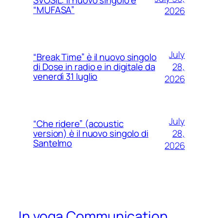
SVOSIL: il nuovo singolo è
“MUFASA”
2026
July
“Break Time” è il nuovo singolo
28,
di Dose in radio e in digitale da
venerdì 31 luglio
2026
July
“Che ridere” (acoustic
28,
version) è il nuovo singolo di
Santelmo
2026
In voga Communication