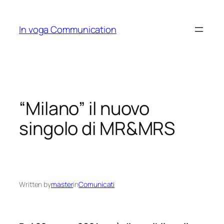
Skip
to
In voga Communication
content
“Milano” il nuovo
singolo di MR&MRS
Written by
master
in
Comunicati