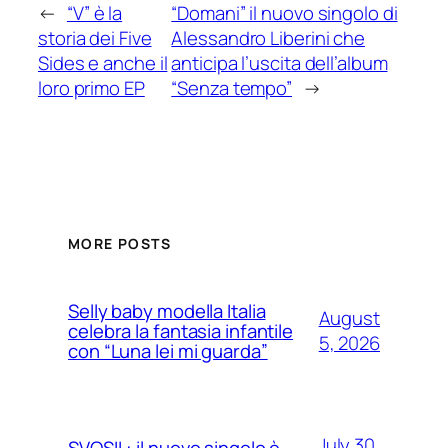
←
“V” è la
“Domani” il nuovo singolo di
storia dei Five
Alessandro Liberini che
Sides e anche il
anticipa l’uscita dell’album
loro primo EP
“Senza tempo”
→
MORE POSTS
Selly baby modella Italia
August
celebra la fantasia infantile
5, 2026
con “Luna lei mi guarda”
July 30,