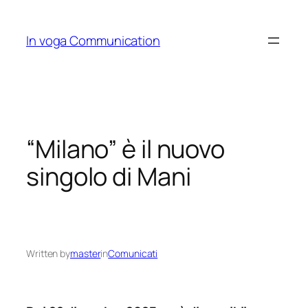
Skip
to
In voga Communication
content
“Milano” è il nuovo
singolo di Mani
Written by
master
in
Comunicati