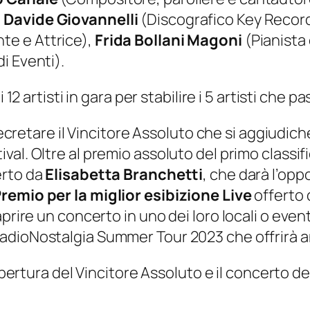
,
Davide Giovannelli
(Discografico Key Recor
te e Attrice),
Frida Bollani Magoni
(Pianista
i Eventi).
i 12 artisti in gara per stabilire i 5 artisti che
 decretare il Vincitore Assoluto che si aggiudic
ival. Oltre al premio assoluto del primo classi
erto da
Elisabetta Branchetti
, che darà l’opp
remio per la miglior esibizione Live
offerto d
prire un concerto in uno dei loro locali o event
RadioNostalgia Summer Tour 2023 che offrirà an
’apertura del Vincitore Assoluto e il concerto 