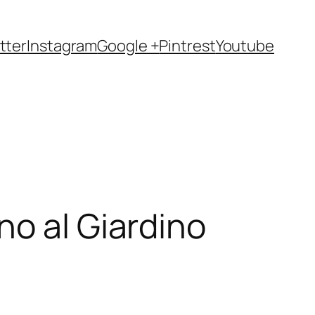
tter
Instagram
Google +
Pintrest
Youtube
no al Giardino