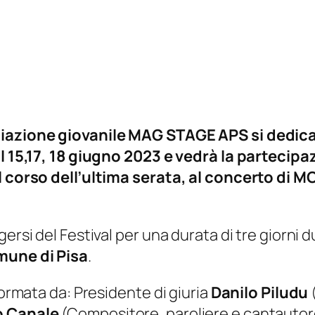
ciazione giovanile MAG STAGE APS si dedica 
il 15,17, 18 giugno 2023 e vedrà la partecipaz
nel corso dell’ultima serata, al concerto d
ersi del Festival per una durata di tre giorni d
une di Pisa
.
formata da: Presidente di giuria
Danilo Piludu
(
o Canale
(Compositore, paroliere e cantautore