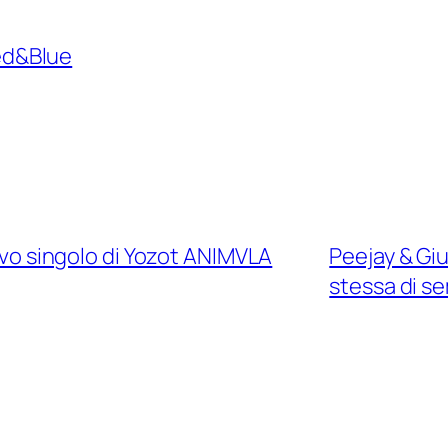
d&Blue
uovo singolo di Yozot ANIMVLA
Peejay & Giul
stessa di s