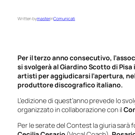
Written by
master
in
Comunicati
Per il terzo anno consecutivo, l’asso
si svolgerà al Giardino Scotto di Pisa 
artisti per aggiudicarsi l’apertura, 
produttore discografico italiano.
L’edizione di quest’anno prevede lo svolg
organizzato in collaborazione con il
Com
Per le serate del Contest la giuria sarà 
Cecilia Cesario
(Vocal Coach),
Rosari