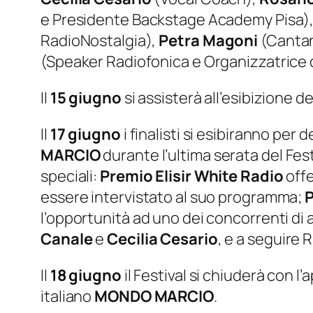
e Presidente Backstage Academy Pisa)
RadioNostalgia),
Petra Magoni
(Cantan
(Speaker Radiofonica e Organizzatrice d
Il
15 giugno
si assisterà all’esibizione de
Il
17 giugno
i finalisti si esibiranno per
MARCIO
durante l’ultima serata del Fest
speciali:
Premio Elisir White Radio
off
essere intervistato al suo programma;
P
l’opportunità ad uno dei concorrenti di a
Canale
e
Cecilia Cesario
, e a seguire 
Il
18 giugno
il Festival si chiuderà con l
italiano
MONDO MARCIO
.