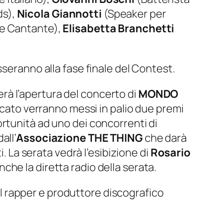
ds),
Nicola Giannotti
(Speaker per
 e Cantante),
Elisabetta Branchetti
 passeranno alla fase finale del Contest.
herà l’apertura del concerto di
MONDO
ficato verranno messi in palio due premi
ortunità ad uno dei concorrenti di
all’
Associazione THE THING
che darà
i. La serata vedrà l’esibizione di
Rosario
che la diretta radio della serata.
del rapper e produttore discografico