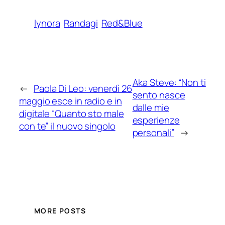
lynora
Randagi
Red&Blue
Aka Steve: “Non ti
←
Paola Di Leo: venerdì 26
sento nasce
maggio esce in radio e in
dalle mie
digitale “Quanto sto male
esperienze
con te” il nuovo singolo
personali”
→
MORE POSTS