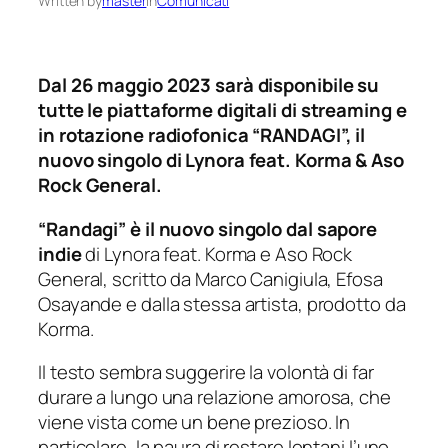
Written by
master
in
Comunicati
Dal 26 maggio 2023 sarà disponibile su
tutte le piattaforme digitali di streaming e
in rotazione radiofonica “RANDAGI”, il
nuovo singolo di Lynora feat. Korma & Aso
Rock General.
“Randagi” è il nuovo singolo dal sapore
indie
di Lynora feat. Korma e Aso Rock
General, scritto da Marco Canigiula, Efosa
Osayande e dalla stessa artista, prodotto da
Korma.
Il testo sembra suggerire la volontà di far
durare a lungo una relazione amorosa, che
viene vista come un bene prezioso. In
particolare, la paura di restare lontani l’uno