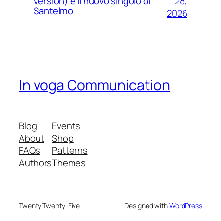
28,
version) è il nuovo singolo di
Santelmo
2026
In voga Communication
Blog
Events
About
Shop
FAQs
Patterns
Authors
Themes
Twenty Twenty-Five
Designed with
WordPress