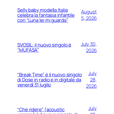
Selly baby modella Italia
August
celebra la fantasia infantile
5, 2026
con “Luna lei mi guarda”
July 30,
SVOSIL: il nuovo singolo è
“MUFASA”
2026
July
“Break Time” è il nuovo singolo
28,
di Dose in radio e in digitale da
venerdì 31 luglio
2026
July
“Che ridere” (acoustic