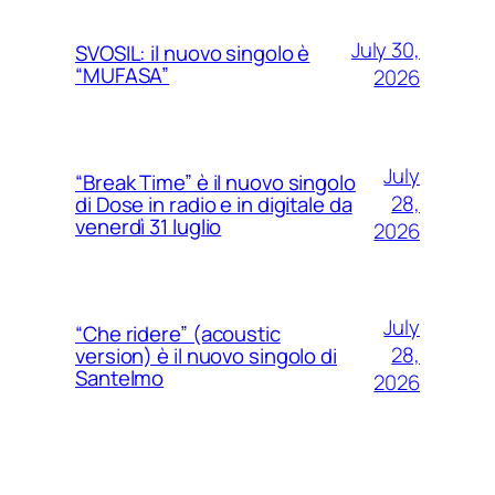
July 30,
SVOSIL: il nuovo singolo è
“MUFASA”
2026
July
“Break Time” è il nuovo singolo
28,
di Dose in radio e in digitale da
venerdì 31 luglio
2026
July
“Che ridere” (acoustic
28,
version) è il nuovo singolo di
Santelmo
2026