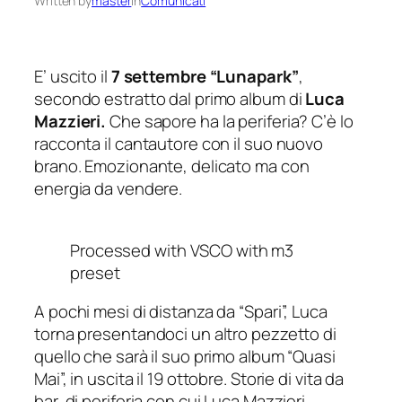
Written by
master
in
Comunicati
E’ uscito il
7 settembre “Lunapark”
,
secondo estratto dal primo album di
Luca
Mazzieri.
Che sapore ha la periferia? C’è lo
racconta il cantautore con il suo nuovo
brano. Emozionante, delicato ma con
energia da vendere.
Processed with VSCO with m3
preset
A pochi mesi di distanza da “Spari”, Luca
torna presentandoci un altro pezzetto di
quello che sarà il suo primo album “Quasi
Mai”, in uscita il 19 ottobre. Storie di vita da
bar, di periferia con cui Luca Mazzieri