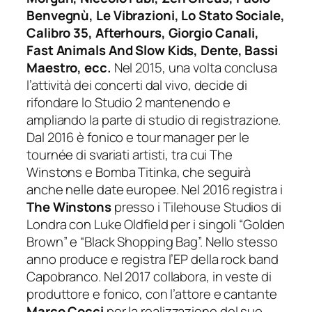
Benvegnù, Le Vibrazioni, Lo Stato Sociale,
Calibro 35, Afterhours, Giorgio Canali,
Fast Animals And Slow Kids, Dente, Bassi
Maestro, ecc.
Nel 2015, una volta conclusa
l’attività dei concerti dal vivo, decide di
rifondare lo Studio 2 mantenendo e
ampliando la parte di studio di registrazione.
Dal 2016 è fonico e tour manager per le
tournée di svariati artisti, tra cui The
Winstons e Bomba Titinka, che seguirà
anche nelle date europee. Nel 2016 registra i
The Winstons
presso i Tilehouse Studios di
Londra con Luke Oldfield per i singoli “Golden
Brown” e “Black Shopping Bag”. Nello stesso
anno produce e registra l’EP della rock band
Capobranco. Nel 2017 collabora, in veste di
produttore e fonico, con l’attore e cantante
Marco Cocci
per la realizzazione del suo