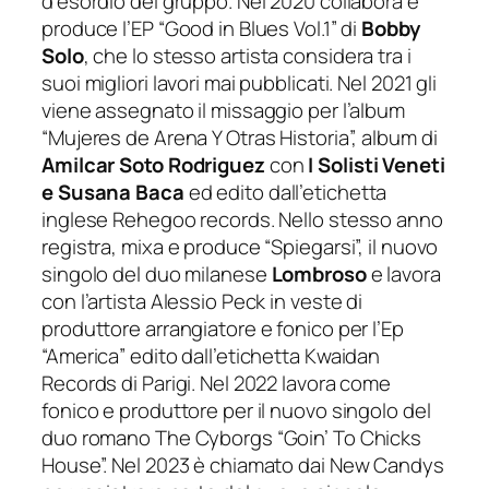
d’esordio del gruppo. Nel 2020 collabora e
produce l’EP “Good in Blues Vol.1” di
Bobby
Solo
, che lo stesso artista considera tra i
suoi migliori lavori mai pubblicati. Nel 2021 gli
viene assegnato il missaggio per l’album
“Mujeres de Arena Y Otras Historia”, album di
Amilcar Soto Rodriguez
con
I Solisti Veneti
e Susana Baca
ed edito dall’etichetta
inglese Rehegoo records. Nello stesso anno
registra, mixa e produce “Spiegarsi”, il nuovo
singolo del duo milanese
Lombroso
e lavora
con l’artista Alessio Peck in veste di
produttore arrangiatore e fonico per l’Ep
“America” edito dall’etichetta Kwaidan
Records di Parigi. Nel 2022 lavora come
fonico e produttore per il nuovo singolo del
duo romano The Cyborgs “Goin’ To Chicks
House”. Nel 2023 è chiamato dai New Candys