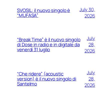
July 30,
SVOSIL: il nuovo singolo è
“MUFASA”
2026
July
“Break Time” è il nuovo singolo
28,
di Dose in radio e in digitale da
venerdì 31 luglio
2026
July
“Che ridere” (acoustic
28,
version) è il nuovo singolo di
Santelmo
2026