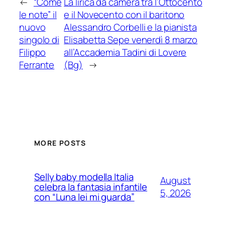
←
“Come
La lirica da camera tra l’Ottocento
le note” il
e il Novecento con il baritono
nuovo
Alessandro Corbelli e la pianista
singolo di
Elisabetta Sepe venerdì 8 marzo
Filippo
all’Accademia Tadini di Lovere
Ferrante
(Bg)
→
MORE POSTS
Selly baby modella Italia
August
celebra la fantasia infantile
5, 2026
con “Luna lei mi guarda”