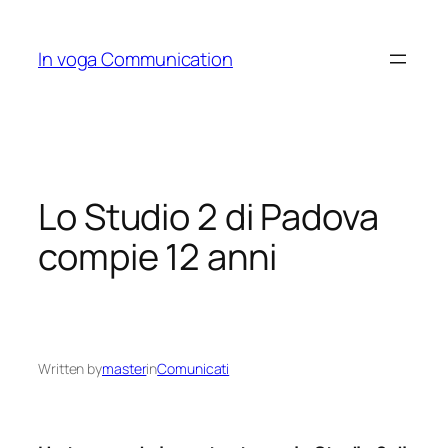
Skip
to
In voga Communication
content
Lo Studio 2 di Padova
compie 12 anni
Written by
master
in
Comunicati