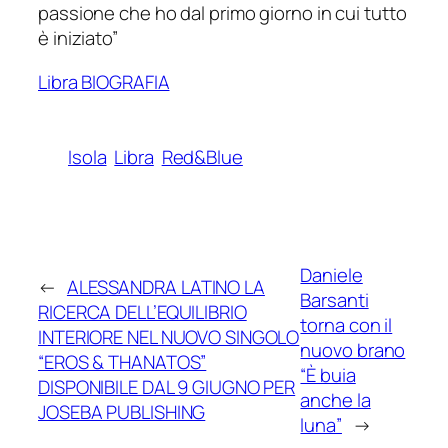
passione che ho dal primo giorno in cui tutto
è iniziato”
Libra BIOGRAFIA
Isola
Libra
Red&Blue
Daniele
←
ALESSANDRA LATINO LA
Barsanti
RICERCA DELL’EQUILIBRIO
torna con il
INTERIORE NEL NUOVO SINGOLO
nuovo brano
“EROS & THANATOS”
“È buia
DISPONIBILE DAL 9 GIUGNO PER
anche la
JOSEBA PUBLISHING
luna”
→