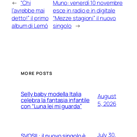
←
“Chi
Muno: venerdì 10 novembre
l’avrebbe mai
esce in radio e in digitale
detto!” il primo
“Mezze stagioni” il nuovo
album di Lemó
singolo
→
MORE POSTS
Selly baby modella Italia
August
celebra la fantasia infantile
5, 2026
con “Luna lei mi guarda”
July 30,
SVOSIL: il nuovo singolo è