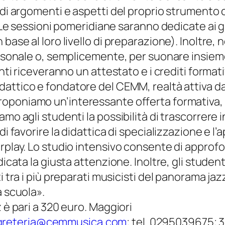
po di argomenti e aspetti del proprio strumen
i. Le sessioni pomeridiane saranno dedicate ai g
ase al loro livello di preparazione). Inoltre, n
rsonale o, semplicemente, per suonare insieme ag
nti riceveranno un attestato e i crediti formati
idattico e fondatore del CEMM, realtà attiva da
roponiamo un’interessante offerta formativa, 
amo agli studenti la possibilità di trascorrere
di favorire la didattica di specializzazione e 
rplay. Lo studio intensivo consente di approfo
edicata la giusta attenzione. Inoltre, gli stud
i tra i più preparati musicisti del panorama ja
a scuola».
 è pari a 320 euro. Maggiori
greteria@cemmusica.com
; tel. 0295039675;