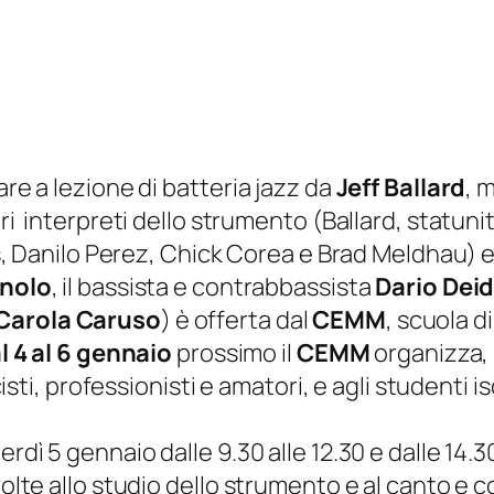
are a lezione di batteria jazz da
Jeff Ballard
, 
ori interpreti dello strumento (Ballard, statun
les, Danilo Perez, Chick Corea e Brad Meldhau) 
onolo
, il bassista e contrabbassista
Dario Dei
Carola Caruso
) è offerta dal
CEMM
, scuola d
l 4 al 6 gennaio
prossimo il
CEMM
organizza, i
cisti, professionisti e amatori, e agli studenti is
rdì 5 gennaio dalle 9.30 alle 12.30 e dalle 14.3
ivolte allo studio dello strumento e al canto e