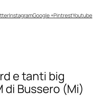
tter
Instagram
Google +
Pintrest
Youtube
rd e tanti big
M di Bussero (Mi)