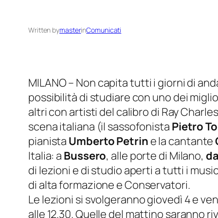
Written by
master
in
Comunicati
MILANO – Non capita tutti i giorni di and
possibilità di studiare con uno dei migli
altri con artisti del calibro di Ray Char
scena italiana (il sassofonista
Pietro T
pianista
Umberto Petrin
e la cantante
Italia: a
Bussero
, alle porte di Milano,
da
di lezioni e di studio aperti a tutti i musi
di alta formazione e Conservatori.
Le lezioni si svolgeranno giovedì 4 e vene
alle 12.30. Quelle del mattino saranno r