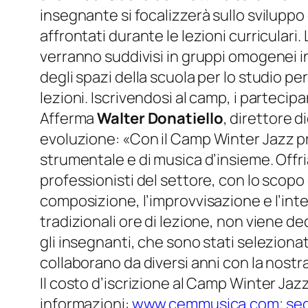
insegnante si focalizzerà sullo svilup
affrontati durante le lezioni curricular
verranno suddivisi in gruppi omogenei in b
degli spazi della scuola per lo studio pe
lezioni. Iscrivendosi al camp, i partecipa
Afferma
Walter Donatiello
, direttore d
evoluzione:
«Con il Camp Winter Jazz p
strumentale e di musica d’insieme. Offri
professionisti del settore, con lo scopo 
composizione, l’improvvisazione e l’inte
tradizionali ore di lezione, non viene d
gli insegnanti, che sono stati selezionat
collaborano da diversi anni con la nostr
Il costo d’iscrizione al Camp Winter Jazz
informazioni:
www.cemmusica.com
;
se