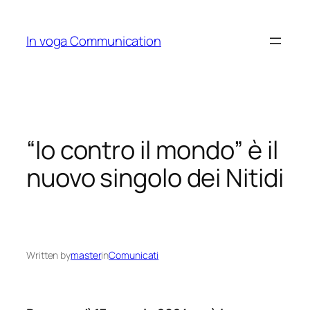
Skip
to
In voga Communication
content
“Io contro il mondo” è il
nuovo singolo dei Nitidi
Written by
master
in
Comunicati