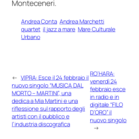
Monteceneri.
Andrea Conta
Andrea Marchetti
quartet
il jazz a mare
Mare Culturale
Urbano
RO’HARA:
←
VIPRA: Esce il 24 febbraio il
venerdì 24
nuovo singolo “MUSICA DAL
febbraio esce
MORTO – MARTINI”, una
in radio e in
dedica a Mia Martini e una
digitale “FILO
riflessione sul rapporto degli
D’ORO” il
artisti con il pubblico e
nuovo singolo
l’industria discografica
→