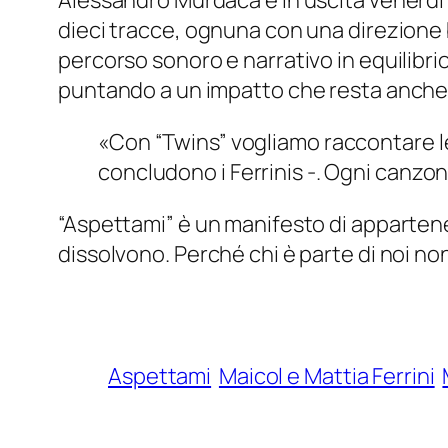
Alessandro Murdaca e in uscita venerdì 
dieci tracce, ognuna con una direzione 
percorso sonoro e narrativo in equilibri
puntando a un impatto che resta anche 
«Con “Twins” vogliamo raccontare le
concludono i Ferrinis -. Ogni canzon
“Aspettami” è un manifesto di appartenen
dissolvono. Perché chi è parte di noi no
Aspettami
Maicol e Mattia Ferrini