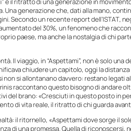
 è il ritratto di una generazione in movimento,
asa. Una generazione che, dati alla mano, conti
gini. Secondo un recente report dell’
ISTAT
, ne
ro è aumentato del 30%, un fenomeno che raccont
rio paese, ma anche la nostalgia di chi parte 
ontà. Il viaggio, in “Aspettami”, non è solo un
ficava chiudere un capitolo, oggi la distanza n
si non si allontanano davvero: restano legati al
Ferrinis raccontano questo bisogno di andare ol
ivi del brano: «
Cresciuti in questo posto in pe
nto di vita reale, il ritratto di chi guarda avan
tà: il ritornello,
«Aspettami dove sorge il sol
nza di una promessa. Quella di riconoscersi, no