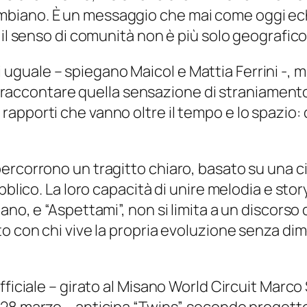
iano. È un messaggio che mai come oggi echegg
 il senso di comunità non è più solo geografico
 uguale – spiegano Maicol e Mattia Ferrini -, 
raccontare quella sensazione di straniamento
 rapporti che vanno oltre il tempo e lo spazio:
ercorrono un tragitto chiaro, basato su una ci
blico. La loro capacità di unire melodia e storyt
no, e “Aspettami”, non si limita a un discorso 
o con chi vive la propria evoluzione senza dim
ficiale – girato al
Misano World Circuit Marco 