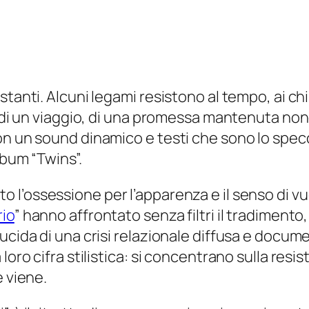
tanti. Alcuni legami resistono al tempo, ai chi
o di un viaggio, di una promessa mantenuta nono
n un sound dinamico e testi che sono lo specch
lbum “Twins”.
o l’ossessione per l’apparenza e il senso di v
rio
” hanno affrontato senza filtri il tradimento
ucida di una crisi relazionale diffusa e docum
oro cifra stilistica: si concentrano sulla resist
e viene.