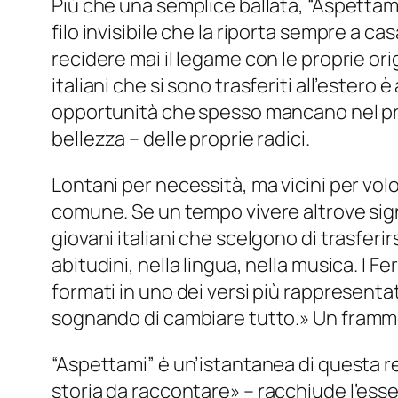
Più che una semplice ballata, “Aspettami”
filo invisibile che la riporta sempre a c
recidere mai il legame con le proprie ori
italiani che si sono trasferiti all’este
opportunità che spesso mancano nel prop
bellezza – delle proprie radici.
Lontani per necessità, ma vicini per vol
comune. Se un tempo vivere altrove signi
giovani italiani che scelgono di trasferir
abitudini, nella lingua, nella musica. I 
formati in uno dei versi più rappresentat
sognando di cambiare tutto
.» Un framme
“Aspettami” è un’istantanea di questa real
storia da raccontare»
– racchiude l’esse