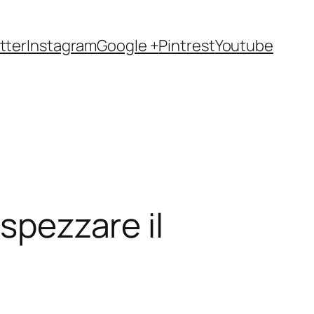
tter
Instagram
Google +
Pintrest
Youtube
 spezzare il