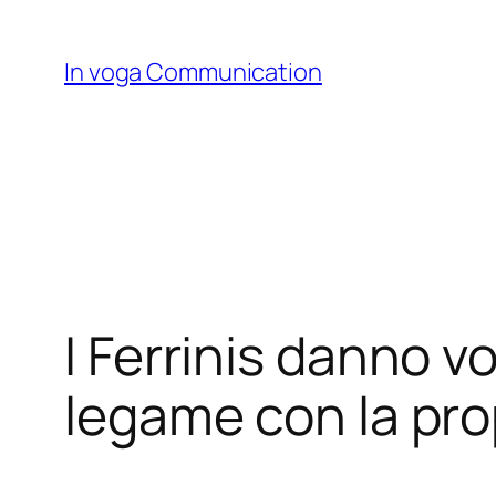
Skip
to
In voga Communication
content
I Ferrinis danno v
legame con la prop