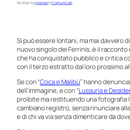
Written by
master
in
Comunicati
Si può essere lontani, ma mai davvero dis
nuovo singolo dei Ferrinis, è il raccont
che ha conquistato pubblico e critica co
con il terzo estratto dal loro prossimo a
Se con “
Coca e Malibù
” hanno denunciat
dell’immagine, e con “
Lussuria e Deside
proibite ma restituendo una fotografia l
cambiano registro, senza rinunciare alla l
e di chi va via senza dimenticare da dov