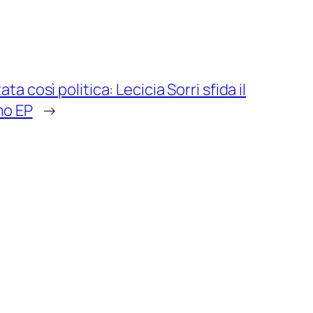
a così politica: Lecicia Sorri sfida il
mo EP
→