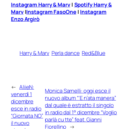
Instagram Harry & Marv
|
Spotify Harry &
Marv
|
Instagram FasoOne
|
Instagram
Enzo Argirò
Harry & Marv
Perla dance
Red&Blue
←
AliieN:
Monica Sarnelli: oggi esce il
venerdì 1
nuovo album “‘E n’ata manera”
dicembre
dal quale è estratto il singolo
esce in radio
in radio dal 1° dicembre “Voglio
“Giornata NO”
parlà cu tte” feat. Gianni
il nuovo
Fiorellino
→