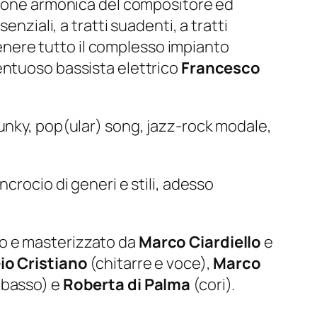
isione armonica del compositore ed
nziali, a tratti suadenti, a tratti
enere tutto il complesso impianto
entuoso bassista elettrico
Francesco
funky, pop(ular) song, jazz-rock modale,
ncrocio di generi e stili, adesso
to e masterizzato da
Marco Ciardiello
e
io Cristiano
(chitarre e voce),
Marco
basso) e
Roberta di Palma
(cori).