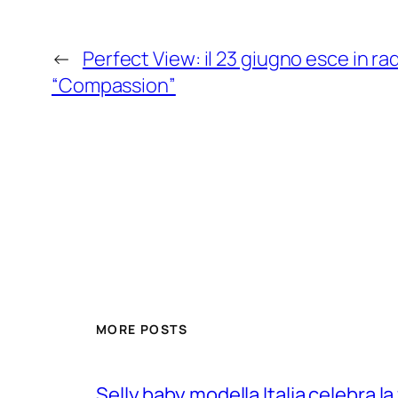
←
Perfect View: il 23 giugno esce in rad
“Compassion”
MORE POSTS
Selly baby modella Italia celebra la