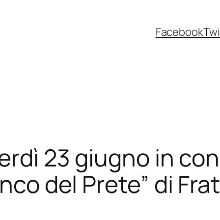
Facebook
Twi
nerdì 23 giugno in co
anco del Prete” di Fr