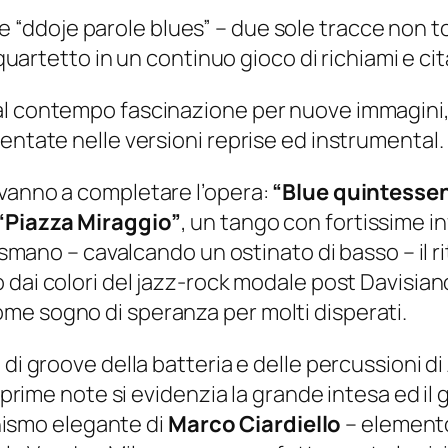
e
“ddoje parole blues”
– due sole tracce non 
 quartetto in un continuo gioco di richiami e cit
l contempo fascinazione per nuove immagini, n
entate nelle versioni reprise ed instrumental.
 vanno a completare l’opera:
“Blue quintessen
“Piazza Miraggio”
, un tango con fortissime i
asmano – cavalcando un ostinato di basso – il rit
dai colori del jazz-rock modale post Davisiano,
me sogno di speranza per molti disperati.
 di groove della batteria e delle percussioni di
 prime note si evidenzia la grande intesa ed il g
ianismo elegante di
Marco Ciardiello
– elemento