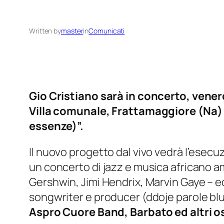
Written by
master
in
Comunicati
Gio Cristiano sarà in concerto, venerd
Villa comunale, Frattamaggiore (Na) –
essenze)”.
Il nuovo progetto dal vivo vedrà l’esec
un concerto di jazz e musica africano ame
Gershwin, Jimi Hendrix, Marvin Gaye – ed
songwriter e producer (ddoje parole blue
Aspro Cuore Band, Barbato ed altri o