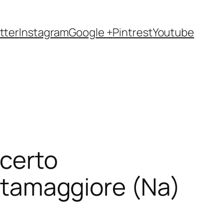
tter
Instagram
Google +
Pintrest
Youtube
ncerto
attamaggiore (Na)