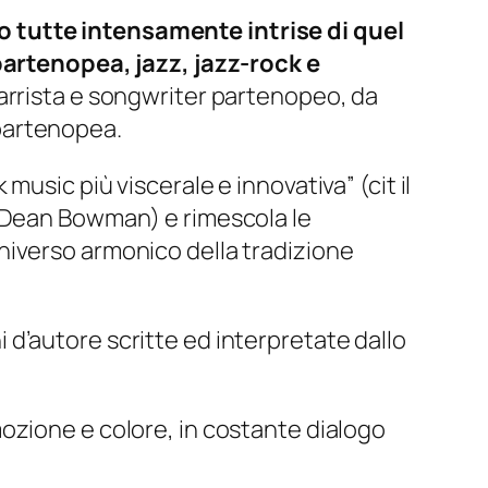
 tutte intensamente intrise di quel
rtenopea, jazz, jazz-rock e
tarrista e songwriter partenopeo, da
partenopea.
k music più viscerale e innovativa”
(cit il
e Dean Bowman) e rimescola le
niverso armonico della tradizione
d’autore scritte ed interpretate dallo
ozione e colore, in costante dialogo