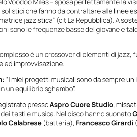
llelo Voodoo Miles – sposa perfettamente la v
listici che fanno da contraltare alle linee esse
 matrice jazzistica”
(cit La Repubblica). A sost
oni sono le frequenze basse del giovane e tal
omplesso è un crossover di elementi di jazz, 
e ed improvvisazione.
m:
“I miei progetti musicali sono da sempre un i
n un equilibrio sghembo”.
egistrato presso
Aspro Cuore Studio
, missa
 dei testi e musica. Nel disco hanno suonato
G
lo Calabrese
(batteria),
Francesco Girardi
(