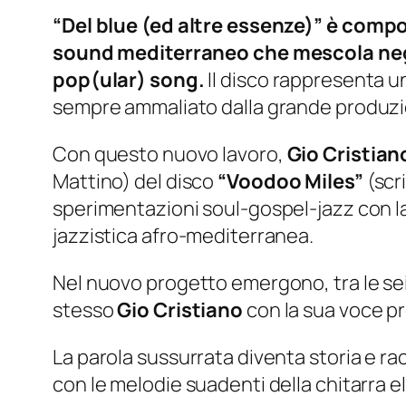
“Del blue (ed altre essenze)”
è compos
sound mediterraneo che mescola negr
pop(ular) song.
Il disco rappresenta u
sempre ammaliato dalla grande produzi
Con questo nuovo lavoro,
Gio Cristian
Mattino) del disco
“Voodoo Miles”
(scr
sperimentazioni soul-gospel-jazz con l
jazzistica afro-mediterranea.
Nel nuovo progetto emergono, tra le sei
stesso
Gio Cristiano
con la sua voce p
La parola sussurrata diventa storia e r
con le melodie suadenti della chitarra el