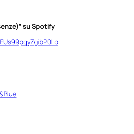
ssenze)” su Spotify
UBFUs99pqyZgibP0Lo
&Blue