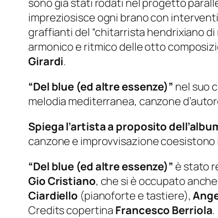
sono già stati rodati nel progetto para
impreziosisce ogni brano con interventi so
graffianti del
“chitarrista hendrixiano di
armonico e ritmico delle otto composizi
Girardi
.
“Del blue (ed altre essenze)”
nel suo c
melodia mediterranea, canzone d’autor
Spiega l’artista a proposito dell’albu
canzone e improvvisazione coesistono i
“Del blue (ed altre essenze)”
è stato r
Gio Cristiano
, che si è occupato anche
Ciardiello
(pianoforte e tastiere),
Ange
Credits copertina
Francesco Berriola
.