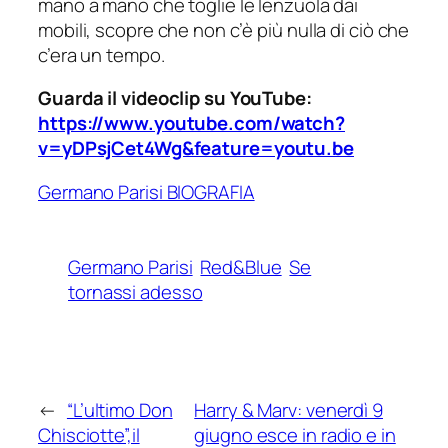
mano a mano che toglie le lenzuola dai
mobili, scopre che non c’è più nulla di ciò che
c’era un tempo.
Guarda il videoclip su YouTube:
https://www.youtube.com/watch?
v=yDPsjCet4Wg&feature=youtu.be
Germano Parisi BIOGRAFIA
Germano Parisi
Red&Blue
Se
tornassi adesso
←
“L’ultimo Don
Harry & Marv: venerdì 9
Chisciotte”,il
giugno esce in radio e in