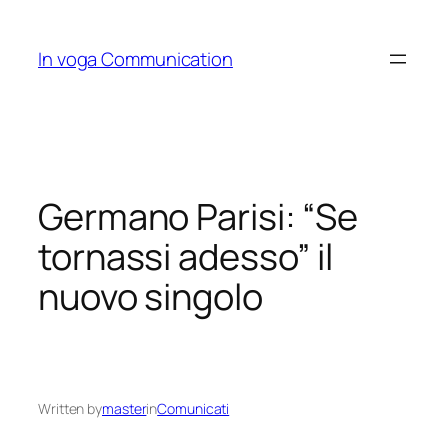
Skip
to
In voga Communication
content
Germano Parisi: “Se
tornassi adesso” il
nuovo singolo
Written by
master
in
Comunicati