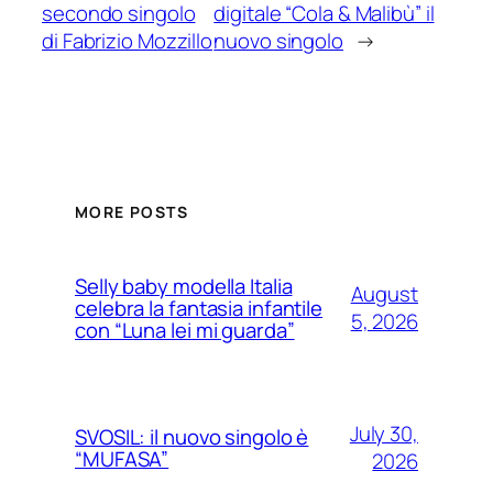
secondo singolo
digitale “Cola & Malibù” il
di Fabrizio Mozzillo
nuovo singolo
→
MORE POSTS
Selly baby modella Italia
August
celebra la fantasia infantile
5, 2026
con “Luna lei mi guarda”
July 30,
SVOSIL: il nuovo singolo è
“MUFASA”
2026