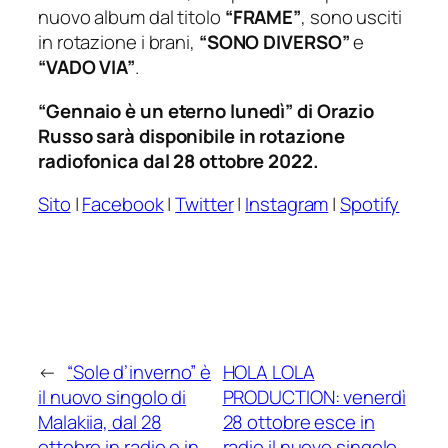
nuovo album dal titolo
“FRAME”
, sono usciti
in rotazione i brani,
“SONO DIVERSO”
e
“VADO VIA”
.
“Gennaio è un eterno lunedì” di Orazio
Russo sarà disponibile in rotazione
radiofonica dal 28 ottobre 2022.
Sito
|
Facebook
|
Twitter
|
Instagram
|
Spotify
←
“Sole d’inverno” è
HOLA LOLA
il nuovo singolo di
PRODUCTION: venerdì
Malakiia, dal 28
28 ottobre esce in
ottobre in radio e in
radio il nuovo singolo