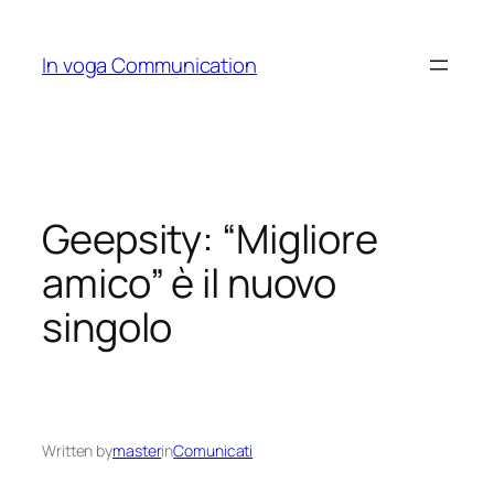
Skip
to
In voga Communication
content
Geepsity: “Migliore
amico” è il nuovo
singolo
Written by
master
in
Comunicati