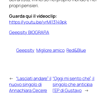
propri pensieri.
Guarda qui il videoclip:
https://youtu.be/yrMi13149pk
Geepsity BIOGRAFIA
Geepsity
Migliore amico
Red&Blue
←
“Lasciati andare” il
“Oggi mi sento che”, il
nuovo singolo di
singolo che anticipa
Annachiara Cecere
l’EP di Gustavo
→