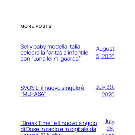
MORE POSTS
Selly baby modella Italia
August
celebra la fantasia infantile
5, 2026
con “Luna lei mi guarda”
July 30,
SVOSIL: il nuovo singolo è
“MUFASA”
2026
July
“Break Time” è il nuovo singolo
28,
di Dose in radio e in digitale da
venerdì 31 luglio