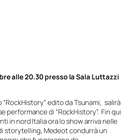
bre alle 20.30 presso la Sala Luttazzi
ro “RockHistory” edito da Tsunami, salirà
se performance di “RockHistory”. Fin qui
 in nord Italia ora lo show arriva nelle
 di storytelling, Medeot condurrà un