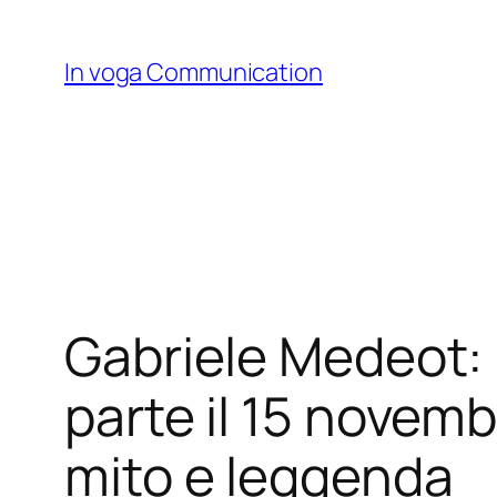
Skip
to
In voga Communication
content
Gabriele Medeot: 
parte il 15 novembr
mito e leggenda