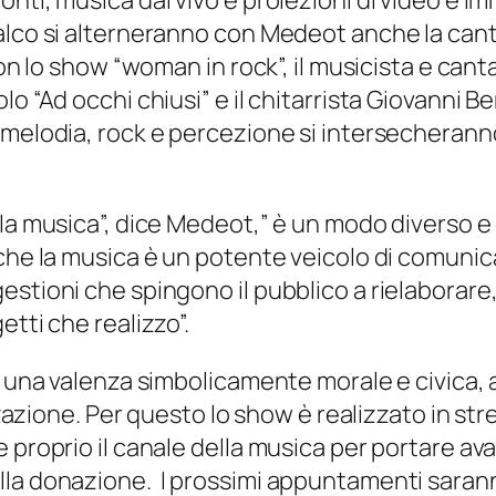
onti, musica dal vivo e proiezioni di video e 
lco si alterneranno con Medeot anche la canta
con lo show “woman in rock”, il musicista e c
lo “Ad occhi chiusi” e il chitarrista Giovanni B
 melodia, rock e percezione si intersecheranno
la musica”, dice Medeot,” è un modo diverso e 
o che la musica è un potente veicolo di comun
tioni che spingono il pubblico a rielaborare, 
tti che realizzo”.
e una valenza simbolicamente morale e civica, a
izzazione. Per questo lo show è realizzato in s
proprio il canale della musica per portare avan
la donazione. I prossimi appuntamenti saranno