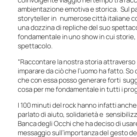
coinvolgente viaggio nel tempo tra racc
ambientazione emotiva e storica. Sul pa
storyteller in numerose città italiane 
una dozzina di repliche del suo spettaco
fondamentale in uno show in cui storie,
spettacolo.
“Raccontare la nostra storia attraverso 
imparare da ciò che l’uomo ha fatto. S
che con essa posso generare forti sugges
cosa per me fondamentale in tutti i proge
I 100 minuti del rock hanno infatti anch
parlato di aiuto, solidarietà e sensibil
Banca degli Occhi che ha deciso di usare 
messaggio sull’importanza del gesto del