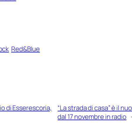
Rock
Red&Blue
dio di Esserescoria,
“La strada di casa” è il n
dal 17 novembre in radio