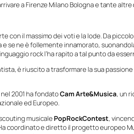
rivare a Firenze Milano Bologna e tante altre c
te con il massimo dei voti e la lode. Da picco
ca e se ne è follemente innamorato, suonandol
linguaggio rock l’ha rapito a tal punto da esse
sta, è riuscito a trasformare la sua passione pe
 nel 2001 ha fondato
Cam Arte&Musica
, un r
Nazionale ed Europeo.
i scouting musicale
PopRockContest
, vincen
. Ha coordinato e diretto il progetto europeo 