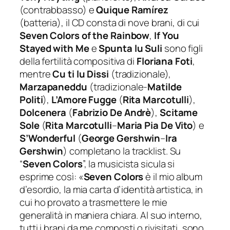
(contrabbasso) e
Quique Ramírez
(batteria), il CD consta di nove brani, di cui
Seven Colors of the Rainbow
,
If You
Stayed with Me
e
Spunta lu Suli
sono figli
della fertilità compositiva di
Floriana Foti
,
mentre
Cu ti lu Dissi
(tradizionale),
Marzapaneddu
(tradizionale-
Matilde
Politi
),
L’Amore Fugge
(
Rita Marcotulli
),
Dolcenera
(
Fabrizio De Andrè
),
Scitame
Sole
(
Rita Marcotulli
–
Maria Pia De Vito
) e
S’Wonderful
(
George Gershwin
–
Ira
Gershwin
) completano la
tracklist
. Su
“
Seven Colors
”, la musicista sicula si
esprime così: «
Seven Colors
è il mio album
d’esordio, la mia carta d’identità artistica, in
cui ho provato a trasmettere le mie
generalità in maniera chiara. Al suo interno,
tutti i brani da me composti o rivisitati, sono