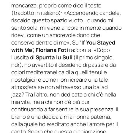
mancanza, proprio come dice il testo
(tradotto in italiano): «
Accendendo candele,
riscaldo questo spazio vuoto… quando mi
sento sola, mi viene ancora in mente quando
ridevi, come un amorevole dono che
conservo dentro di me
». Su “
If You Stayed
with Me
”,
Floriana Foti
racconta: «
Dopo
l’uscita di
Spunta lu Suli
(il primo singolo,
ndr), ho avvertito il desiderio di passare dai
colori mediterranei caldi a quelli tenui e
nostalgici: e come non ricreare una tale
atmosfera se non attraverso una ballad
jazz? Tra l’altro, non dedicata a chi c’è nella
mia vita, ma a chi non c’è più pur
continuando a far sentire la sua presenza. Il
brano è una dedica a mia nonna paterna,
dalla quale ho ereditato anche l’amore per il
canto. Spero che questa dichiarazione