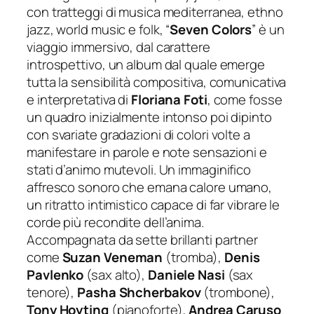
con tratteggi di musica mediterranea, ethno
jazz, world music e folk, “
Seven Colors
” è un
viaggio immersivo, dal carattere
introspettivo, un album dal quale emerge
tutta la sensibilità compositiva, comunicativa
e interpretativa di
Floriana Foti
, come fosse
un quadro inizialmente intonso poi dipinto
con svariate gradazioni di colori volte a
manifestare in parole e note sensazioni e
stati d’animo mutevoli. Un immaginifico
affresco sonoro che emana calore umano,
un ritratto intimistico capace di far vibrare le
corde più recondite dell’anima.
Accompagnata da sette brillanti partner
come
Suzan Veneman
(tromba),
Denis
Pavlenko
(sax alto),
Daniele Nasi
(sax
tenore),
Pasha Shcherbakov
(trombone),
Tony Hoyting
(pianoforte),
Andrea Caruso