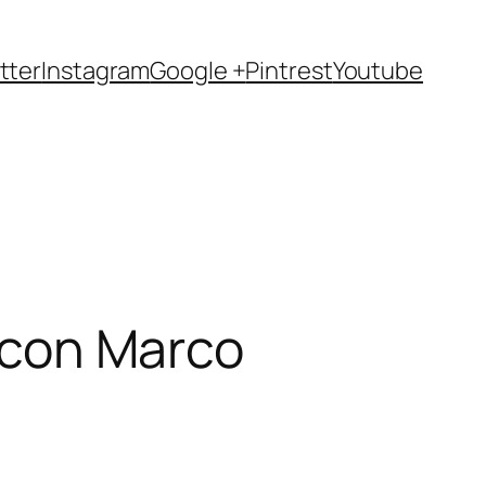
tter
Instagram
Google +
Pintrest
Youtube
a con Marco