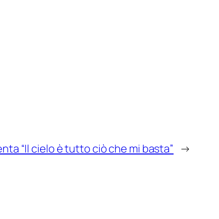
ta “Il cielo è tutto ciò che mi basta”
→