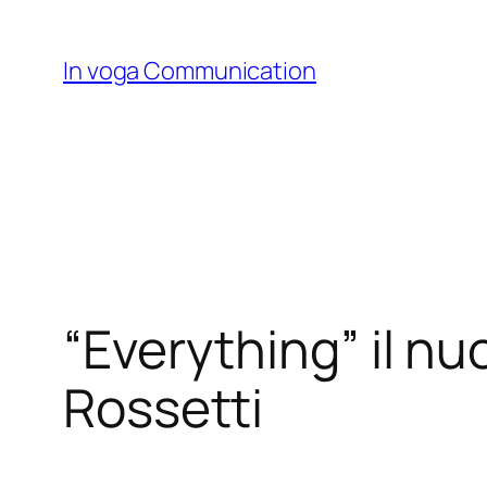
Skip
to
In voga Communication
content
“Everything” il nu
Rossetti