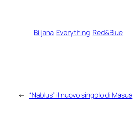
Biljana
Everything
Red&Blue
←
“Nablus” il nuovo singolo di Masua