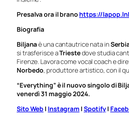
Presalva ora il brano
https://lapop.l
Biografia
Biljana
è una cantautrice nata in
Serbi
si trasferisce a
Trieste
dove studia cant
Firenze. Lavora come vocal coach e dire
Norbedo
, produttore artistico, con il qu
“Everything” è il nuovo singolo di Bil
venerdì 31 maggio 2024.
Sito Web
|
Instagram
|
Spotify
|
Faceb