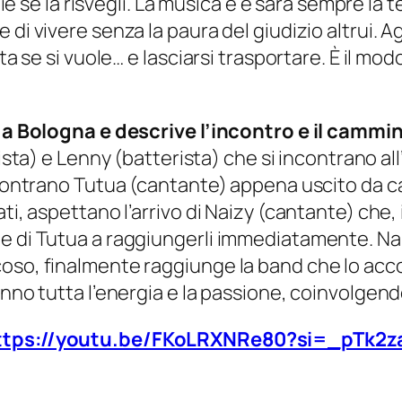
glie se la risvegli. La musica è e sarà sempre la 
 di vivere senza la paura del giudizio altrui. 
lta se si vuole… e lasciarsi trasportare. È il m
to a Bologna e descrive l’incontro e il cam
rrista) e Lenny (batterista) che si incontrano al
incontrano Tutua (cantante) appena uscito da c
ati, aspettano l’arrivo di Naizy (cantante) che
e di Tutua a raggiungerli immediatamente. Naiz
oso, finalmente raggiunge la band che lo acco
nno tutta l’energia e la passione, coinvolgendo 
ttps://youtu.be/FKoLRXNRe80?si=_pTk2z