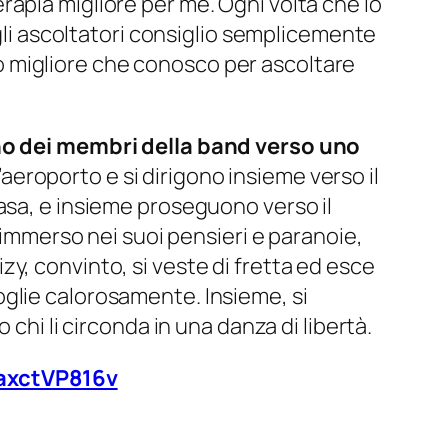
terapia migliore per me. Ogni volta che lo
Agli ascoltatori consiglio semplicemente
odo migliore che conosco per ascoltare
mino dei membri della band verso uno
l’aeroporto e si dirigono insieme verso il
asa, e insieme proseguono verso il
, immerso nei suoi pensieri e paranoie,
y, convinto, si veste di fretta ed esce
glie calorosamente. Insieme, si
chi li circonda in una danza di libertà.
axctVP816v