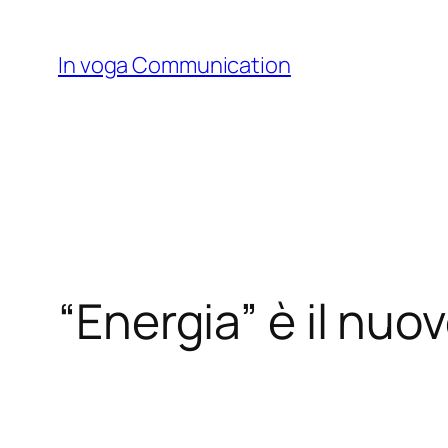
Skip
to
In voga Communication
content
“Energia” è il nuov