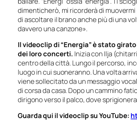
ballare. “Energì” ossia “energia”. Ti scio
dimenticherò, mi ricorderà di muovermi e
di ascoltare il brano anche più di una vo
davvero una canzone».
Il videoclip di “Energia” è stato gira
dei loro concerti.
Inizia con Ilja (chita
centro della città. Lungo il percorso, 
luogo in cui suoneranno. Una volta arriv
viene sollecitato da un messaggio vocal
di corsa da casa. Dopo un cammino fatic
dirigono verso il palco, dove sprigionera
Guarda qui il videoclip su YouTube:
h