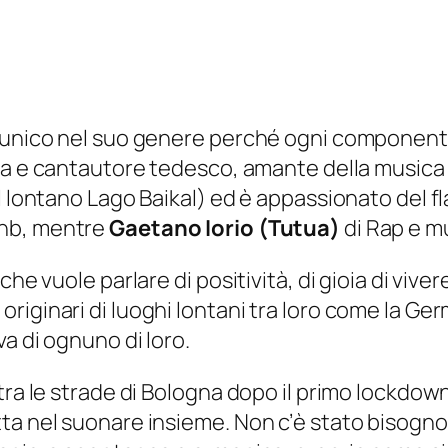
o unico nel suo genere perché ogni component
ta e cantautore tedesco, amante della musica 
el lontano Lago Baikal) ed è appassionato del 
Rnb, mentre
Gaetano Iorio (Tutua)
di Rap e m
he vuole parlare di positività, di gioia di viver
ginari di luoghi lontani tra loro come la Germa
a di ognuno di loro.
ra le strade di Bologna dopo il primo lockdown,
ta nel suonare insieme. Non c’è stato bisogno 