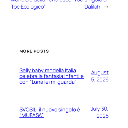
Toc Ecologico”
Dalîlah
→
MORE POSTS
Selly baby modella Italia
August
celebra la fantasia infantile
5, 2026
con “Luna lei mi guarda”
July 30,
SVOSIL: il nuovo singolo è
“MUFASA”
2026