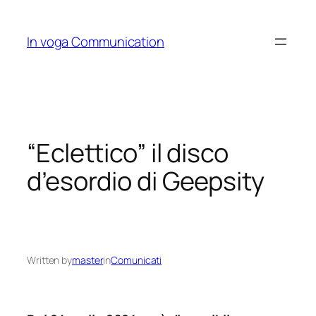
Skip
to
In voga Communication
content
“Eclettico” il disco
d’esordio di Geepsity
Written by
master
in
Comunicati