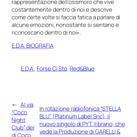
rappresentazione dell’ossimoro che vive
costantemente dentro di noi e descrive
come certe volte si faccia fatica a parlare di
alcune emozioni, nonostante si sentano e
riconoscano dentro di noi».
E.D.A. BIOGRAFIA
E.D.A.
Forse Ci Sto
Red&Blue
←
Al via
In rotazione radiofonica “STELLA
“Coco
BLU” (Platinum Label Snc), il
Night
nuovo singolo di PYT. Il brano, che
Club” del
vede la Produzione di GARELLI &
dj Coco,