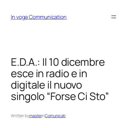
Skip
to
In voga Communication
content
E.D.A.: Il 10 dicembre
esce in radio e in
digitale il nuovo
singolo “Forse Ci Sto”
Written by
master
in
Comunicati