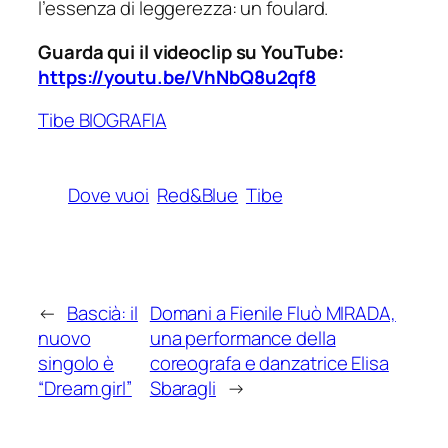
l’essenza di leggerezza: un foulard.
Guarda qui il videoclip su YouTube:
https://youtu.be/VhNbQ8u2qf8
Tibe BIOGRAFIA
Dove vuoi
Red&Blue
Tibe
←
Bascià: il
Domani a Fienile Fluò MIRADA,
nuovo
una performance della
singolo è
coreografa e danzatrice Elisa
“Dream girl”
Sbaragli
→