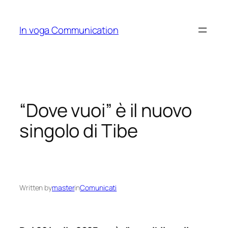
Skip
to
In voga Communication
content
“Dove vuoi” è il nuovo
singolo di Tibe
Written by
master
in
Comunicati