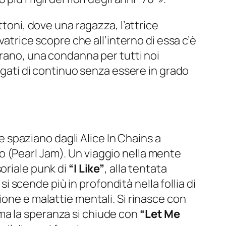
toni, dove una ragazza, l’attrice
vatrice scopre che all’interno di essa c’è
brano, una condanna per tutti noi
fugati di continuo senza essere in grado
 spaziano dagli Alice In Chains a
 (Pearl Jam). Un viaggio nella mente
nsoriale punk di
“I Like”
, alla tentata
 si scende più in profondità nella follia di
one e malattie mentali. Si rinasce con
ma la speranza si chiude con
“Let Me