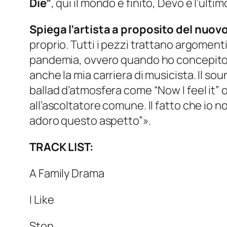
Die”
, qui il mondo è finito, Devo è l’ulti
Spiega l’artista a proposito del nuov
proprio. Tutti i pezzi trattano argoment
pandemia, ovvero quando ho concepito l’
anche la mia carriera di musicista. Il so
ballad d’atmosfera come “Now I feel it” o
all’ascoltatore comune. Il fatto che io
adoro questo aspetto”
».
TRACK LIST:
A Family Drama
I Like
Stop