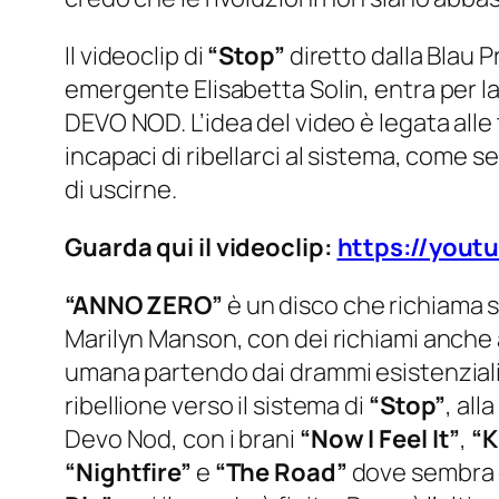
Il videoclip di
“Stop”
diretto dalla Blau 
emergente Elisabetta Solin, entra per lav
DEVO NOD. L’idea del video è legata alle
incapaci di ribellarci al sistema, come 
di uscirne.
Guarda qui il videoclip:
https://yout
“ANNO ZERO”
è un disco che richiama s
Marilyn Manson, con dei richiami anche 
umana partendo dai drammi esistenziali 
ribellione verso il sistema di
“Stop”
, all
Devo Nod, con i brani
“Now I Feel It”
,
“K
“Nightfire”
e
“The Road”
dove sembra e