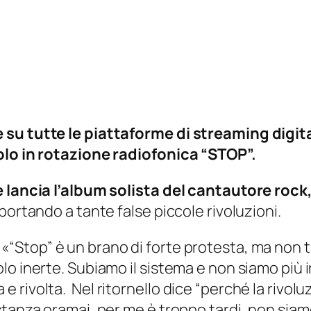
 su tutte le piattaforme di streaming digit
olo in rotazione radiofonica “STOP”.
e lancia l’album solista del cantautore rock
portando a tante false piccole rivoluzioni.
«“Stop” è un brano di forte protesta, ma non t
o inerte. Subiamo il sistema e non siamo più in
ivolta. Nel ritornello dice “perché la rivoluzi
nza oramai, per me è troppo tardi, non siamo più