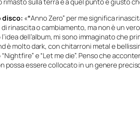
mo rimasto sulla terra e a quel punto è giusto che
o disco:
«
“
Anno Zero” per me significa rinasci
i di rinascita o cambiamento, ma non è un vero
idea dell’album, mi sono immaginato che prima
und è molto dark, con chitarroni metal e bellis
 “Nightfire” e “Let me die”. Penso che accontent
 non possa essere collocato in un genere preci