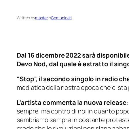
Written by
master
in
Comunicati
Dal 16 dicembre 2022 sarà disponibile
Devo Nod, dal quale è estratto il sing
“Stop”, il secondo singolo in radio ch
mediatica della nostra epoca che ci sta 
L’artista commenta la nuova release:
sempre, ma contro di noi in quanto popol
sembriamo sempre in costante protesta e r
credo che le rivoluzioni non siano abbasta