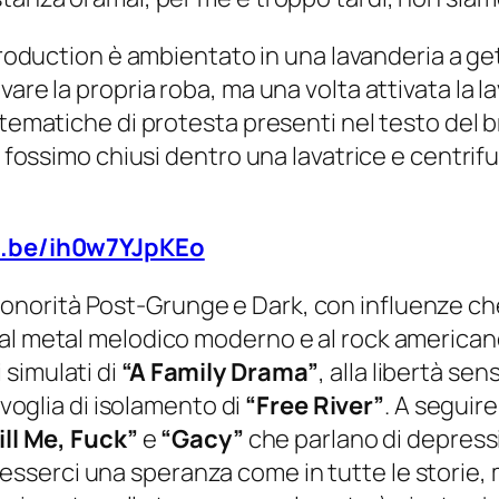
Production è ambientato in una lavanderia a get
are la propria roba, ma una volta attivata la la
 tematiche di protesta presenti nel testo del 
se fossimo chiusi dentro una lavatrice e centri
u.be/ih0w7YJpKEo
onorità Post-Grunge e Dark, con influenze che
al metal melodico moderno e al rock americano
simulati di
“A Family Drama”
, alla libertà se
a voglia di isolamento di
“Free River”
. A seguire
ill Me, Fuck”
e
“Gacy”
che parlano di depressi
sserci una speranza come in tutte le storie, 