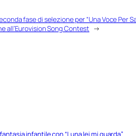
econda fase di selezione per “Una Voce Per San
e all’Eurovision Song Contest
→
 fantasia infantile con “Luna lei mi guarda”