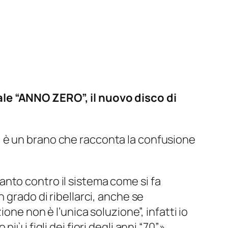
ale “ANNO ZERO”, il nuovo disco di
,
è un brano che racconta la confusione
anto contro il sistema come si fa
 grado di ribellarci, anche se
one non è l’unica soluzione”, infatti io
 i figli dei fiori degli anni “70”
».