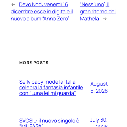
←
Devo Nod: venerdì 16
“Ness’uno”, il
dicembre esce in digitale il
gran ritorno dei
nuovo album “Anno Zero”
Mathela
→
MORE POSTS
Selly baby modella Italia
August
celebra la fantasia infantile
5, 2026
con “Luna lei mi guarda”
July 30,
SVOSIL: il nuovo singolo è
“MUFASA”
2026