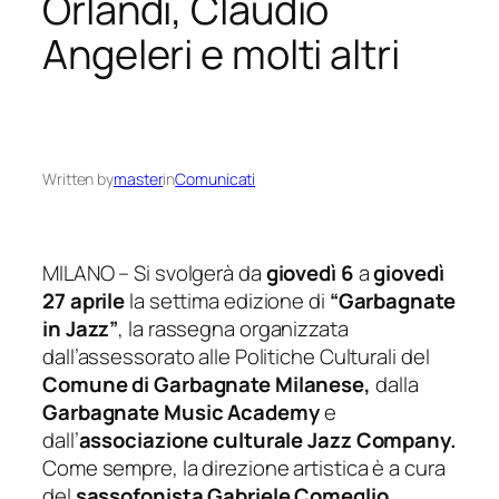
Orlandi, Claudio
Angeleri e molti altri
Written by
master
in
Comunicati
MILANO – Si svolgerà da
giovedì 6
a
giovedì
27 aprile
la settima edizione di
“Garbagnate
in Jazz”
, la rassegna organizzata
dall’assessorato alle Politiche Culturali del
Comune di Garbagnate Milanese,
dalla
Garbagnate Music Academy
e
dall’
associazione culturale Jazz Company.
Come sempre, la direzione artistica è a cura
del
sassofonista Gabriele Comeglio
,