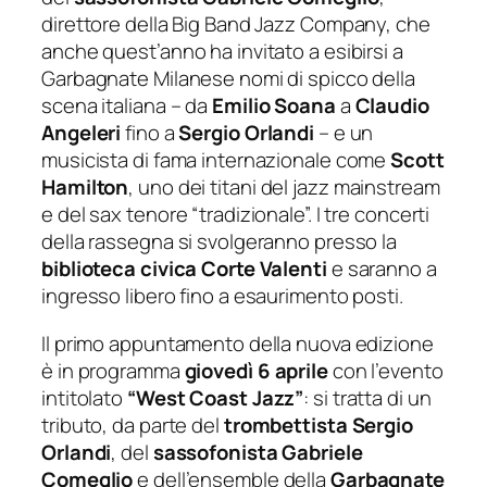
direttore della Big Band Jazz Company, che
anche quest’anno ha invitato a esibirsi a
Garbagnate Milanese nomi di spicco della
scena italiana – da
Emilio Soana
a
Claudio
Angeleri
fino a
Sergio Orlandi
– e un
musicista di fama internazionale come
Scott
Hamilton
, uno dei titani del jazz mainstream
e del sax tenore “tradizionale”. I tre concerti
della rassegna si svolgeranno presso la
biblioteca civica Corte Valenti
e saranno a
ingresso libero fino a esaurimento posti.
Il primo appuntamento della nuova edizione
è in programma
giovedì 6 aprile
con l’evento
intitolato
“West Coast Jazz”
: si tratta di un
tributo, da parte del
trombettista Sergio
Orlandi
, del
sassofonista Gabriele
Comeglio
e dell’ensemble della
Garbagnate