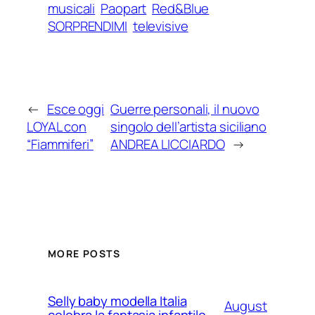
musicali
Paopart
Red&Blue
SORPRENDIMI
televisive
←
Esce oggi
Guerre personali, il nuovo
LOYAL con
singolo dell’artista siciliano
“Fiammiferi”
ANDREA LICCIARDO
→
MORE POSTS
Selly baby modella Italia
August