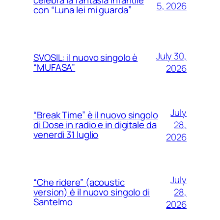
celebra la fantasia infantile
5, 2026
con “Luna lei mi guarda”
July 30,
SVOSIL: il nuovo singolo è
“MUFASA”
2026
July
“Break Time” è il nuovo singolo
28,
di Dose in radio e in digitale da
venerdì 31 luglio
2026
July
“Che ridere” (acoustic
28,
version) è il nuovo singolo di
Santelmo
2026