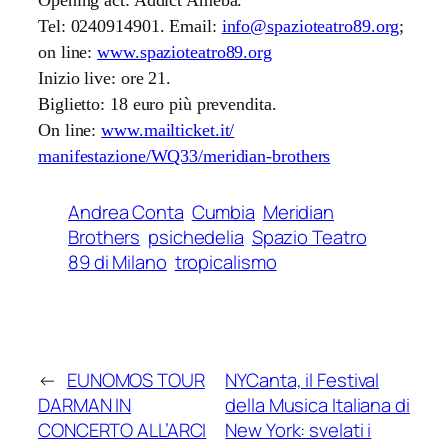
Tel: 0240914901. Email:
info@spazioteatro89.org
;
on line:
www.spazioteatro89.org
Inizio live: ore 21.
Biglietto: 18 euro più prevendita.
On line:
www.mailticket.it/
manifestazione/WQ33/meridian-
brothers
Andrea Conta
Cumbia
Meridian
Brothers
psichedelia
Spazio Teatro
89 di Milano
tropicalismo
←
EUNOMOS TOUR
NYCanta, il Festival
DARMAN IN
della Musica Italiana di
CONCERTO ALL’ARCI
New York: svelati i