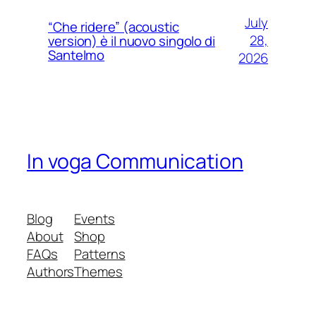
July
“Che ridere” (acoustic
28,
version) è il nuovo singolo di
Santelmo
2026
In voga Communication
Blog
Events
About
Shop
FAQs
Patterns
Authors
Themes