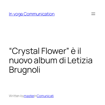
Skip
to
In voga Communication
content
“Crystal Flower” è il
nuovo album di Letizia
Brugnoli
Written by
master
in
Comunicati