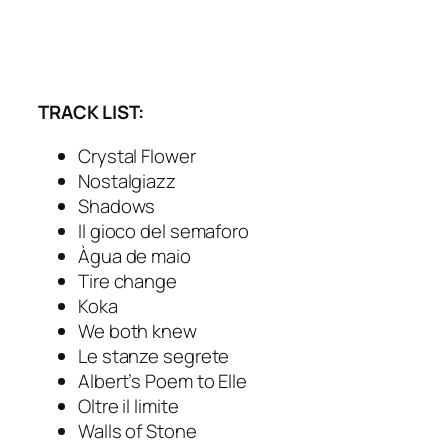
TRACK LIST:
Crystal Flower
Nostalgiazz
Shadows
Il gioco del semaforo
Àgua de maio
Tire change
Koka
We both knew
Le stanze segrete
Albert’s Poem to Elle
Oltre il limite
Walls of Stone