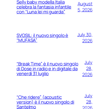
Selly baby modella Italia
August
celebra la fantasia infantile
5, 2026
con “Luna lei mi guarda”
July 30,
SVOSIL: il nuovo singolo è
“MUFASA”
2026
July
“Break Time” è il nuovo singolo
28,
di Dose in radio e in digitale da
venerdì 31 luglio
2026
July
“Che ridere” (acoustic
28,
version) è il nuovo singolo di
Santelmo
2026