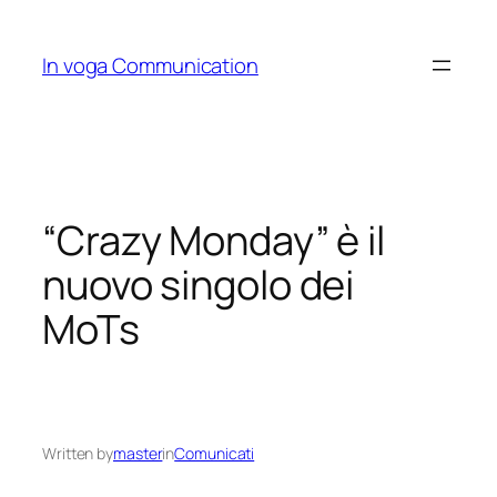
Skip
to
In voga Communication
content
“Crazy Monday” è il
nuovo singolo dei
MoTs
Written by
master
in
Comunicati