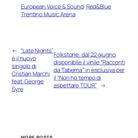
European Voice & Sound
Red&Blue
Trentino Music Arena
←
“Late Nights”
Folkstone: dal 22 giugno
è il nuovo
disponibile il vinile “Racconti
singolo di
da Taberna” in esclusiva per
Cristian Marchi
il “Non ho tempo di
feat. George
aspettare TOUR”
→
Syre
MORE POSTS