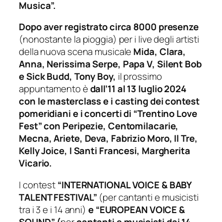
Musica”.
Dopo aver registrato circa 8000 presenze
(nonostante la pioggia) per i live degli artisti
della nuova scena musicale
Mida, Clara,
Anna, Nerissima Serpe, Papa V, Silent Bob
e Sick Budd, Tony Boy,
il prossimo
appuntamento è
dall’11 al 13 luglio 2024
con le masterclass e i casting dei contest
pomeridiani e i concerti di “Trentino Love
Fest” con Peripezie, Centomilacarie,
Mecna, Ariete, Deva, Fabrizio Moro, Il Tre,
Kelly Joice, I Santi Francesi, Margherita
Vicario.
I contest
“INTERNATIONAL VOICE & BABY
TALENT FESTIVAL”
(per cantanti e musicisti
tra i 3 e i 14 anni)
e “EUROPEAN VOICE &
SOUND” (
per
cantanti e musicisti dai 14