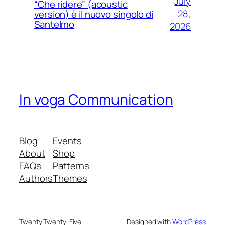
July
“Che ridere” (acoustic
28,
version) è il nuovo singolo di
Santelmo
2026
In voga Communication
Blog
Events
About
Shop
FAQs
Patterns
Authors
Themes
Twenty Twenty-Five
Designed with
WordPress