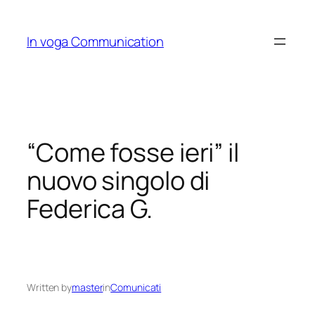
Skip
to
In voga Communication
content
“Come fosse ieri” il
nuovo singolo di
Federica G.
Written by
master
in
Comunicati