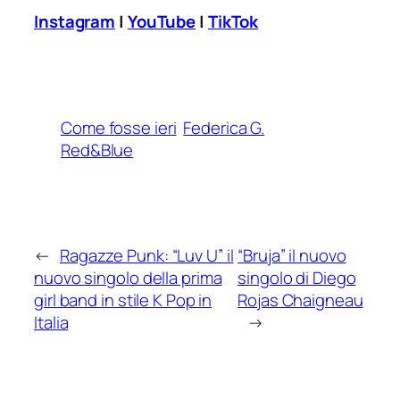
Instagram
|
YouTube
|
TikTok
Come fosse ieri
Federica G.
Red&Blue
←
Ragazze Punk: “Luv U” il
“Bruja” il nuovo
nuovo singolo della prima
singolo di Diego
girl band in stile K Pop in
Rojas Chaigneau
Italia
→