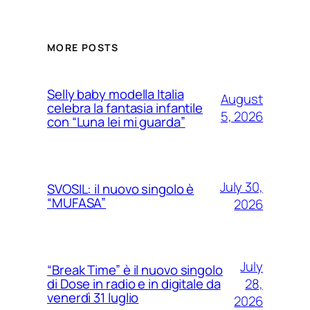
MORE POSTS
Selly baby modella Italia
August
celebra la fantasia infantile
5, 2026
con “Luna lei mi guarda”
July 30,
SVOSIL: il nuovo singolo è
“MUFASA”
2026
July
“Break Time” è il nuovo singolo
28,
di Dose in radio e in digitale da
venerdì 31 luglio
2026