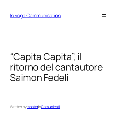
Skip
to
In voga Communication
content
“Capita Capita”, il
ritorno del cantautore
Saimon Fedeli
Written by
master
in
Comunicati