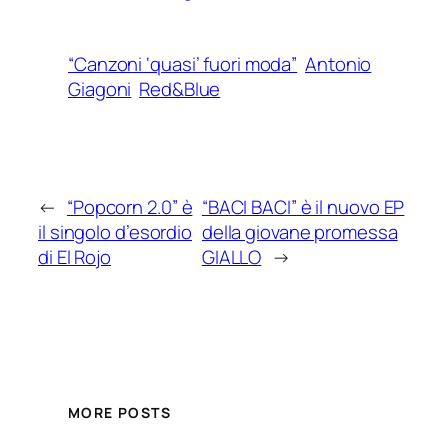
“Canzoni ‘quasi’ fuori moda”
Antonio
Giagoni
Red&Blue
←
“Popcorn 2.0” è
“BACI BACI” è il nuovo EP
il singolo d’esordio
della giovane promessa
di El Rojo
GIALLO
→
MORE POSTS