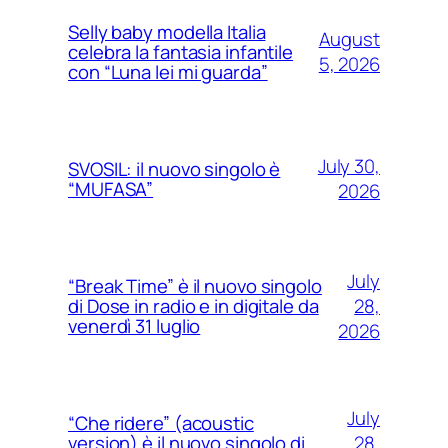
Selly baby modella Italia
August
celebra la fantasia infantile
5, 2026
con “Luna lei mi guarda”
July 30,
SVOSIL: il nuovo singolo è
“MUFASA”
2026
July
“Break Time” è il nuovo singolo
28,
di Dose in radio e in digitale da
venerdì 31 luglio
2026
July
“Che ridere” (acoustic
28,
version) è il nuovo singolo di