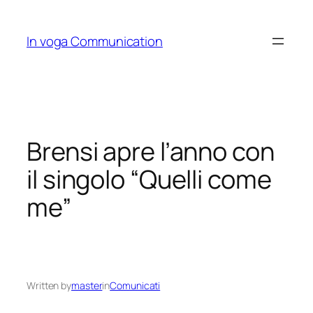
Skip
to
In voga Communication
content
Brensi apre l’anno con
il singolo “Quelli come
me”
Written by
master
in
Comunicati