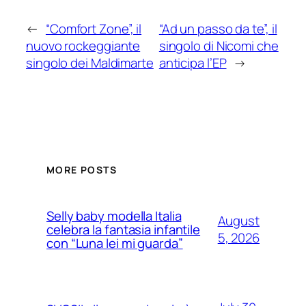
←
“Comfort Zone”, il
“Ad un passo da te”, il
nuovo rockeggiante
singolo di Nicomi che
singolo dei Maldimarte
anticipa l’EP
→
MORE POSTS
Selly baby modella Italia
August
celebra la fantasia infantile
5, 2026
con “Luna lei mi guarda”