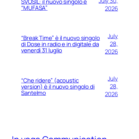
July 30,
SVOSIL: il nuovo singolo è
“MUFASA”
2026
July
“Break Time” è il nuovo singolo
28,
di Dose in radio e in digitale da
venerdì 31 luglio
2026
July
“Che ridere” (acoustic
28,
version) è il nuovo singolo di
Santelmo
2026