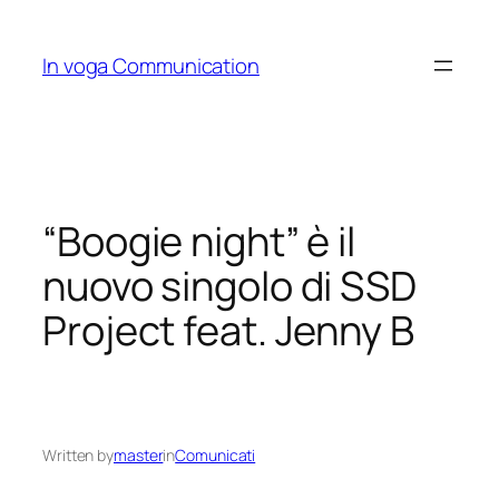
Skip
to
In voga Communication
content
“Boogie night” è il
nuovo singolo di SSD
Project feat. Jenny B
Written by
master
in
Comunicati