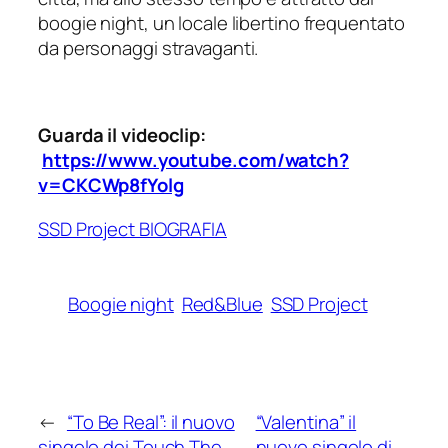
boogie night, un locale libertino frequentato
da personaggi stravaganti.
Guarda il videoclip:
https://www.youtube.com/watch?
v=CKCWp8fYolg
SSD Project BIOGRAFIA
Boogie night
Red&Blue
SSD Project
←
“To Be Real”: il nuovo
“Valentina” il
singolo dei Touch The
nuovo singolo di