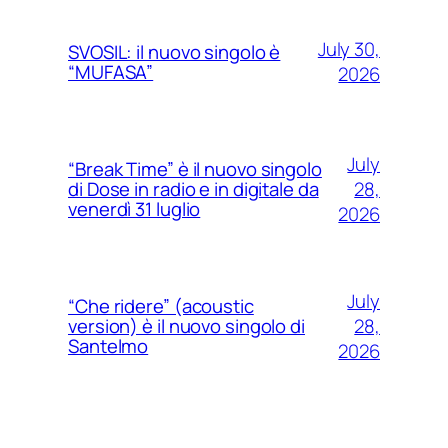
July 30,
SVOSIL: il nuovo singolo è
“MUFASA”
2026
July
“Break Time” è il nuovo singolo
28,
di Dose in radio e in digitale da
venerdì 31 luglio
2026
July
“Che ridere” (acoustic
28,
version) è il nuovo singolo di
Santelmo
2026