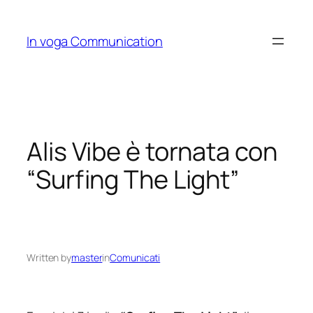
Skip
to
In voga Communication
content
Alis Vibe è tornata con
“Surfing The Light”
Written by
master
in
Comunicati