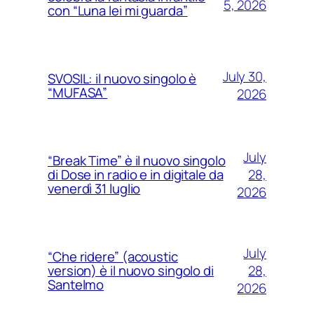
5, 2026
con “Luna lei mi guarda”
July 30,
SVOSIL: il nuovo singolo è
“MUFASA”
2026
July
“Break Time” è il nuovo singolo
28,
di Dose in radio e in digitale da
venerdì 31 luglio
2026
July
“Che ridere” (acoustic
28,
version) è il nuovo singolo di
Santelmo
2026