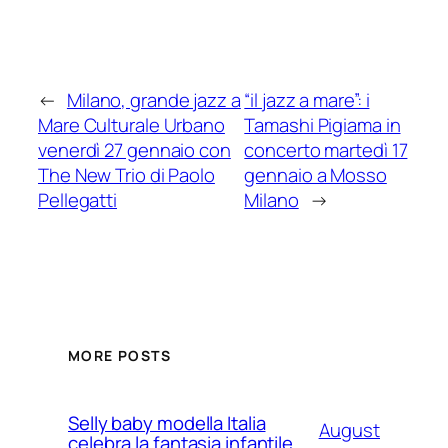
←
Milano, grande jazz a
“il jazz a mare”: i
Mare Culturale Urbano
Tamashi Pigiama in
venerdì 27 gennaio con
concerto martedì 17
The New Trio di Paolo
gennaio a Mosso
Pellegatti
Milano
→
MORE POSTS
Selly baby modella Italia
August
celebra la fantasia infantile