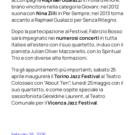
accompagna
Raphael
Gualazzi
in
Follia d’Amore
,
brano vincitore nella categoria Giovani; nel 2012
suona con
Nina Zilli
in
Per Sempre
; nel 2013 torna
accanto a Raphael Gualazzi per
Senza Ritegno
.
Dopo la partecipazione al Festival, Fabrizio Bosso
sarà impegnato nei
numerosi
concerti
in tutta
Italia e all’estero con il suo quartetto, in duo con il
pianista Julian Oliver Mazzariello, con lo Spiritual
Trio e con diverse alte formazioni.
Tra gli appuntamenti più importanti, sabato 25
aprile inaugurerà il
Torino Jazz Festival
al Teatro
Colosseo con “About Ten”; lunedì 25 maggio con il
suo quartetto, e come ospite speciale la
sassofonista Géraldine Laurent, al Teatro
Comunale per il
Vicenza Jazz Festival
.
February 26, 2026