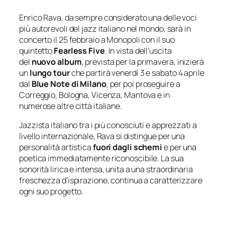
Enrico Rava, da sempre considerato una delle voci
più autorevoli del jazz italiano nel mondo, sarà in
concerto il 25 febbraio a Monopoli con il suo
quintetto
Fearless Five
. In vista dell’uscita
del
nuovo album
, prevista per la primavera, inizierà
un
lungo tour
che partirà venerdì 3 e sabato 4 aprile
dal
Blue Note di Milano
, per poi proseguire a
Correggio, Bologna, Vicenza, Mantova e in
numerose altre città italiane.
Jazzista italiano tra i più conosciuti e apprezzati a
livello internazionale, Rava si distingue per una
personalità artistica
fuori dagli schemi
e per una
poetica immediatamente riconoscibile. La sua
sonorità lirica e intensa, unita a una straordinaria
freschezza d’ispirazione, continua a caratterizzare
ogni suo progetto.