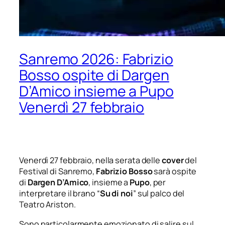
Sanremo 2026: Fabrizio
Bosso ospite di Dargen
D’Amico insieme a Pupo
Venerdì 27 febbraio
Venerdì 27 febbraio, nella serata delle
cover
del
Festival di Sanremo,
Fabrizio Bosso
sarà ospite
di
Dargen D’Amico
, insieme a
Pupo
, per
interpretare il brano “
Su di noi
” sul palco del
Teatro Ariston.
Sono particolarmente emozionato di salire sul