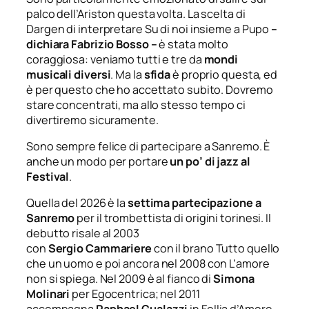
palco dell’Ariston questa volta. La scelta di
Dargen di interpretare Su di noi insieme a Pupo
–
dichiara Fabrizio Bosso –
è stata molto
coraggiosa: veniamo tutti e tre da
mondi
musicali diversi
. Ma la
sfida
è proprio questa, ed
è per questo che ho accettato subito. Dovremo
stare concentrati, ma allo stesso tempo ci
divertiremo sicuramente.
Sono sempre felice di partecipare a Sanremo. È
anche un modo per portare
un po’
di
jazz al
Festival
.
Quella del 2026 è la
settima partecipazione a
Sanremo
per il trombettista di origini torinesi. Il
debutto risale al 2003
con
Sergio
Cammariere
con il brano
Tutto quello
che un uomo
e poi ancora nel 2008 con
L’amore
non si spiega
. Nel 2009 è al fianco di
Simona
Molinari
per
Egocentrica
; nel 2011