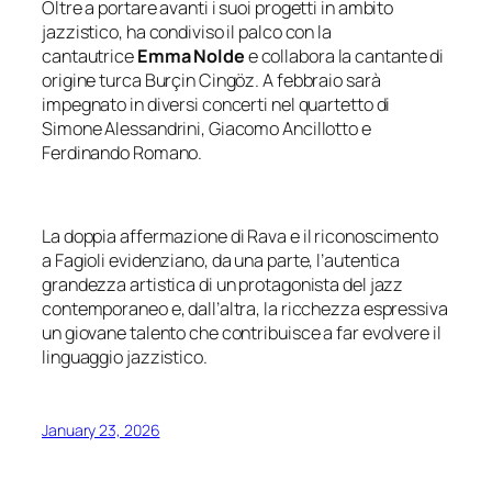
Oltre a portare avanti i suoi progetti in ambito
jazzistico, ha condiviso il palco con la
cantautrice
Emma Nolde
e collabora la cantante di
origine turca Burçin Cingöz. A febbraio sarà
impegnato in diversi concerti nel quartetto di
Simone Alessandrini, Giacomo Ancillotto e
Ferdinando Romano.
La doppia affermazione di Rava e il riconoscimento
a Fagioli evidenziano, da una parte, l’autentica
grandezza artistica di un protagonista del jazz
contemporaneo e, dall’altra, la ricchezza espressiva
un giovane talento che contribuisce a far evolvere il
linguaggio jazzistico.
January 23, 2026