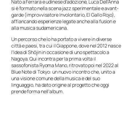
Nato a Ferrara e udinese d’adozione, Luca Dell’Anna
si è formato nella scena jazz sperimentale e avant-
garde (improvvisatore Involontario, El Gallo Rojo),
affiancando esperienze legate anche alla fusion e
alla musica sudamericana.
Un percorso che lo ha portato a vivere in diverse
città e paesi, tra cui il Giappone, dove nel 2012 nasce
l’idea di
Shōjin
in occasione di uno spettacolo a
Nagoya. Qui incontra per la prima volta il
sassofonista Ryoma Mano, ritrovato poi nel 2022 al
Blue Note di Tokyo: un nuovo incontro che, unito a
una visione comune della musica e del suo
linguaggio, ha dato origine al progetto che oggi
prende forma nell’album.