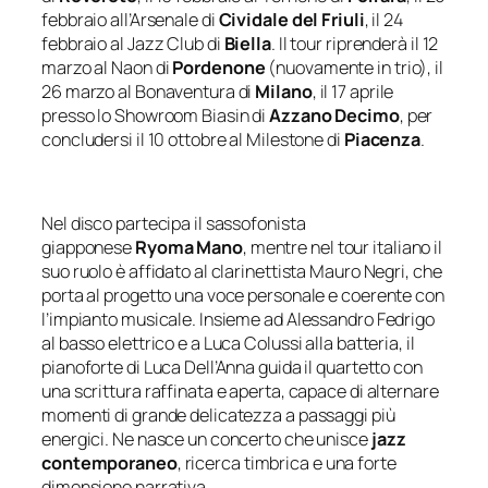
febbraio all’Arsenale di
Cividale del Friuli
, il 24
febbraio al Jazz Club di
Biella
. Il tour riprenderà il 12
marzo al Naon di
Pordenone
(nuovamente in trio), il
26 marzo al Bonaventura di
Milano
, il 17 aprile
presso lo Showroom Biasin di
Azzano Decimo
, per
concludersi il 10 ottobre al Milestone di
Piacenza
.
Nel disco partecipa il sassofonista
giapponese
Ryoma Mano
, mentre nel tour italiano il
suo ruolo è affidato al clarinettista Mauro Negri, che
porta al progetto una voce personale e coerente con
l’impianto musicale. Insieme ad Alessandro Fedrigo
al basso elettrico e a Luca Colussi alla batteria, il
pianoforte di Luca Dell’Anna guida il quartetto con
una scrittura raffinata e aperta, capace di alternare
momenti di grande delicatezza a passaggi più
energici. Ne nasce un concerto che unisce
jazz
contemporaneo
, ricerca timbrica e una forte
dimensione narrativa.