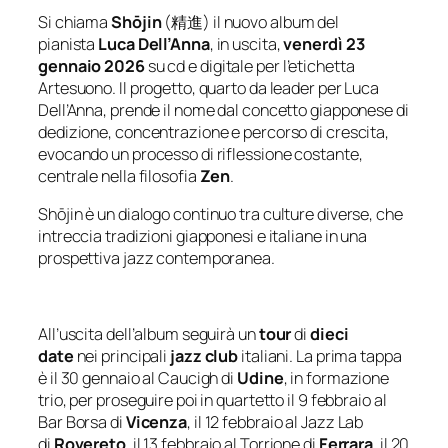
Si chiama
Shōjin
(
精進
) il nuovo album del
pianista
Luca Dell’Anna
, in uscita,
venerdì 23
gennaio 2026
su cd e digitale per l’etichetta
Artesuono. Il progetto, quarto da leader per Luca
Dell’Anna, prende il nome dal concetto giapponese di
dedizione, concentrazione e percorso di crescita,
evocando un processo di riflessione costante,
centrale nella filosofia
Zen
.
Shōjin
è un dialogo continuo tra culture diverse, che
intreccia tradizioni giapponesi e italiane in una
prospettiva jazz contemporanea.
All’uscita dell’album seguirà un
tour
di
dieci
date
nei principali
jazz club
italiani. La prima tappa
è il 30 gennaio al Caucigh di
Udine
, in formazione
trio, per proseguire poi in quartetto il 9 febbraio al
Bar Borsa di
Vicenza
, il 12 febbraio al Jazz Lab
di
Rovereto
, il 13 febbraio al Torrione di
Ferrara
, il 20