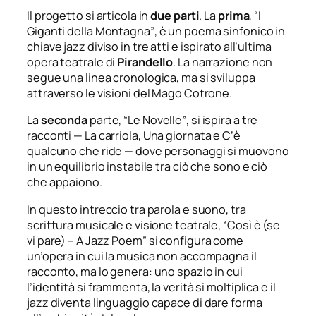
Il progetto si articola in
due
parti
. La
prima
,
“I
Giganti della Montagna”
, è un poema sinfonico in
chiave jazz diviso in tre atti e ispirato all’ultima
opera teatrale di
Pirandello
. La narrazione non
segue una linea cronologica, ma si sviluppa
attraverso le visioni del Mago Cotrone.
La
seconda
parte,
“Le Novelle”
, si ispira a tre
racconti —
La carriola
,
Una giornata
e
C’è
qualcuno che ride
— dove personaggi si muovono
in un equilibrio instabile tra ciò che sono e ciò
che appaiono.
In questo intreccio tra parola e suono, tra
scrittura musicale e visione teatrale,
“Così è (se
vi pare) – A Jazz Poem”
si configura come
un’opera in cui la musica non accompagna il
racconto, ma lo genera: uno spazio in cui
l’identità si frammenta, la verità si moltiplica e il
jazz diventa linguaggio capace di dare forma