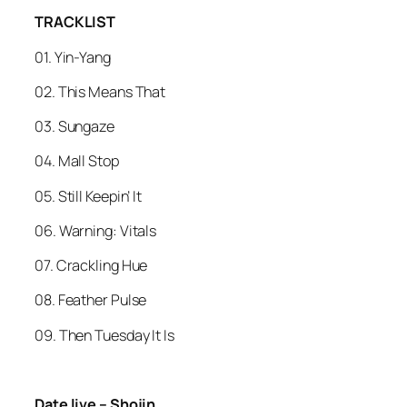
TRACKLIST
01. Yin-Yang
02. This Means That
03. Sungaze
04. Mall Stop
05. Still Keepin’ It
06. Warning: Vitals
07. Crackling Hue
08. Feather Pulse
09. Then Tuesday It Is
Date live – Shojin