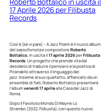
Roberto Bottalico in uscita il
17 Aprile 2026 per Filibusta
Records
Così è (se vi pare) – A Jazz Poem
è il nuovo album
del sassofonista e compositore
Roberto
Bottalico
, in uscita il
17 aprile 2026
per
Filibusta
Records
. Un progetto che prende vita dal
desiderio di tradurre il pensiero e la poetica di
Pirandello attraverso il linguaggio del
jazz. Insieme al suo quartetto, affiancato da un
ensemble di fiati, Roberto Bottalico presenterà
l’album
venerdì 17 aprile
alla Casa del Jazz di
Roma.
Dopo
Il Favoloso Mondo Di Wayne Lo
Strambo
(2022, Filibusta), con questo nuovo