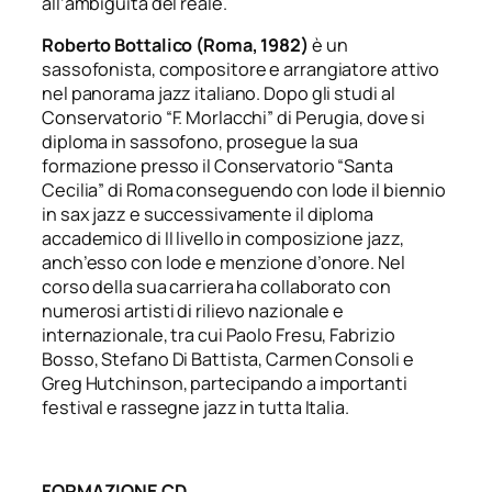
all’ambiguità del reale.
Roberto Bottalico (Roma, 1982)
è un
sassofonista, compositore e arrangiatore attivo
nel panorama jazz italiano. Dopo gli studi al
Conservatorio “F. Morlacchi” di Perugia, dove si
diploma in sassofono, prosegue la sua
formazione presso il Conservatorio “Santa
Cecilia” di Roma conseguendo con lode il biennio
in sax jazz e successivamente il diploma
accademico di II livello in composizione jazz,
anch’esso con lode e menzione d’onore. Nel
corso della sua carriera ha collaborato con
numerosi artisti di rilievo nazionale e
internazionale, tra cui Paolo Fresu, Fabrizio
Bosso, Stefano Di Battista, Carmen Consoli e
Greg Hutchinson, partecipando a importanti
festival e rassegne jazz in tutta Italia.
FORMAZIONE CD