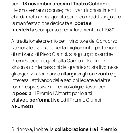
per il
13 novembre presso il Teatro Goldoni
di
Livorno, verranno consegnati i vari riconoscimenti
che da molti anni a questa parte contraddistinguono
la manifestazione dedicata al
poeta e
musicista
scomparso prematuramente nel 1980.
Al tradizionale premio per il vincitore del Concorso
Nazionale e a quello per la migliore interpretazione
di un brano di Piero Ciampi, si aggiungono anche i
Premi Speciali e quelli alla Carriera. Inoltre, in
sintonia con le passioni del grande artista livornese,
gli organizzatori hanno
allargato gli orizzonti
e gli
interessi, attivando delle sezioni legate ad altre
forme espressive: il Premio Valigie Rosse per
la
poesia
, il Premio L’Altrarte per le
arti
visive
e
performative
ed il Premio Ciampi
a
Fumetti
.
Si rinnova, inoltre, la
collaborazione fra il Premio