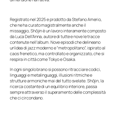
Registrato nel 2025 e prodotto da Stefano Amerio,
che ne ha curato magistralmente anche il
missaggio,
Shōjin
è un lavoro interamente composto
da Luca Dell’Anna, autore di tutte e nove le tracce
contenute nell’album. Nove episodi che delineano
un’idea di jazz moderno e “metropolitano”, ispirato al
caos frenetico, ma controllato e organizzato, che si
respira in città come Tokyo e Osaka.
In ogni singolo brano si possono ritracciare codici,
linguaggi e metalinguaggi, illusioni ritmiche e
strutture armoniche mai del tutto svelate.
Shōjin
, la
ricerca costante di un equilibrio interiore, passa
sempre attraverso il superamento delle complessità
che ci circondano.