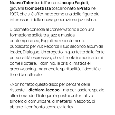
Nuovo Talento
dell’anno è
Jacopo Fagioli
,
giovane
trombettista
toscano nato a
Prato
nel
1997, che si è affermato come una delle figure più
interessanti della nuova generazione jazzistica.
Diplomato con lode al Conservatorio e con una
formazione solida tra jazz e musica
contemporanea, Fagioli ha recentemente
pubblicato per Aut Records il suo secondo album da
leader,
Dialogue
. Un progetto in quartetto dalla forte
personalità espressiva, che affronta in musica temi
come il potere, il dominio, la crisi climatica e il
greenwashing, ma anche la spiritualità, l’identità e
l’eredità culturale.
«Non ho fatto questo disco per cercare delle
risposte –
dichiara Jacopo
– ma per lasciare spazio
alle domande.
Dialogue
è questo: un tentativo
sincero di comunicare, di mettersi in ascolto, di
abitare il confronto senza evitarlo».