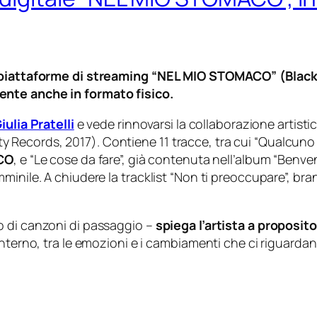
le piattaforme di streaming “NEL MIO STOMACO” (Blac
mente anche in formato fisico.
iulia Pratelli
e vede rinnovarsi la collaborazione artisti
ecords, 2017). Contiene 11 tracce, tra cui “Qualcuno c
CO
, e “Le cose da fare”, già contenuta nell’album “Benv
inile. A chiudere la tracklist “Non ti preoccupare”, bran
o di canzoni di passaggio –
spiega l’artista a proposi
nterno, tra le emozioni e i cambiamenti che ci riguardano