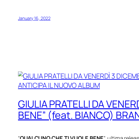
January 16, 2022
GIULIA PRATELLI DA VENER
BENE” (feat. BIANCO) BR
“
QUALCUNO CHE TI VUOLE BENE
”, ultima relea