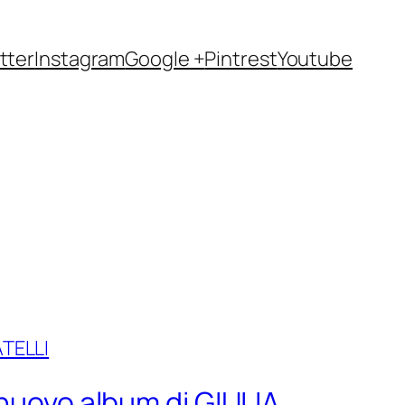
tter
Instagram
Google +
Pintrest
Youtube
 nuovo album di GIULIA