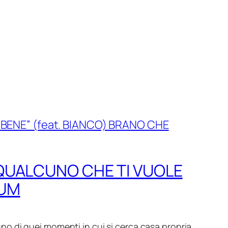
 “QUALCUNO CHE TI VUOLE
BUM
 uno di quei momenti in cui si cerca casa propria