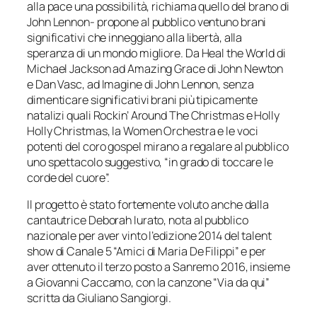
alla pace una possibilità, richiama quello del brano di
John Lennon- propone al pubblico ventuno brani
significativi che inneggiano alla libertà, alla
speranza di un mondo migliore. Da Heal the World di
Michael Jackson ad Amazing Grace di John Newton
e Dan Vasc, ad Imagine di John Lennon, senza
dimenticare significativi brani più tipicamente
natalizi quali Rockin’ Around The Christmas e Holly
Holly Christmas, la Women Orchestra e le voci
potenti del coro gospel mirano a regalare al pubblico
uno spettacolo suggestivo, “in grado di toccare le
corde del cuore”.
Il progetto è stato fortemente voluto anche dalla
cantautrice Deborah Iurato, nota al pubblico
nazionale per aver vinto l’edizione 2014 del talent
show di Canale 5 “Amici di Maria De Filippi” e per
aver ottenuto il terzo posto a Sanremo 2016, insieme
a Giovanni Caccamo, con la canzone “Via da qui”
scritta da Giuliano Sangiorgi.