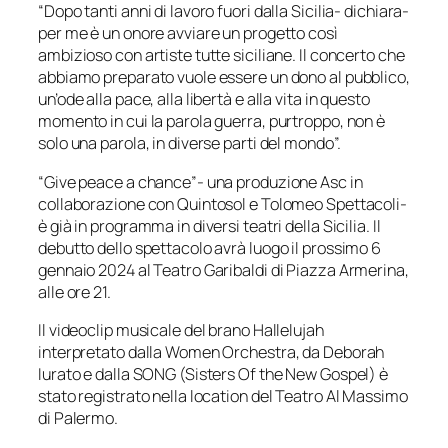
“Dopo tanti anni di lavoro fuori dalla Sicilia- dichiara-
per me è un onore avviare un progetto così
ambizioso con artiste tutte siciliane. Il concerto che
abbiamo preparato vuole essere un dono al pubblico,
un’ode alla pace, alla libertà e alla vita in questo
momento in cui la parola guerra, purtroppo, non è
solo una parola, in diverse parti del mondo”.
“Give peace a chance”- una produzione Asc in
collaborazione con Quintosol e Tolomeo Spettacoli-
è già in programma in diversi teatri della Sicilia. Il
debutto dello spettacolo avrà luogo il prossimo 6
gennaio 2024 al Teatro Garibaldi di Piazza Armerina,
alle ore 21.
Il videoclip musicale del brano Hallelujah
interpretato dalla Women Orchestra, da Deborah
Iurato e dalla SONG (Sisters Of the New Gospel) è
stato registrato nella location del Teatro Al Massimo
di Palermo.