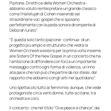
Pipitone, Direttrice della Women Orchestra-
abbiamo voluto reinterpretare un grande classico
come l’Hallelujah di Cohen inserendo sei
straordinarie voci gospel che si sposano
perfettamente con la pasta sonora dirompente di
Deborah Iurato”.
“È questa solo l’anticipazione- continua- di un
progetto più ampio e strutturato che vedrà la
Women Orchestra esibirsi per la prima volta insieme
alle Sisters Of the New Gospel in un concerto che ha
l’ambizione di diffondere con forza un importante
messaggio contro ogni forma di violenza, un inno
alla pace che non può che partire da noi stessi, dal
rapporto che abbiamo con gli altri nel quotidiano”.
Uno spettacolo tutto al femminile, dunque, che vede
protagoniste circa venti donne, tutte siciliane, tra
orchestra e coro.
Il concerto- che nel titolo “Give peace a chance”, dai