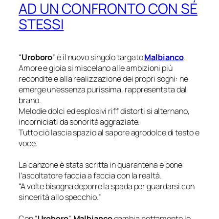
AD UN CONFRONTO CON SÉ
STESSI
“
Uroboro
” è il nuovo singolo targato
Malbianco
.
Amore e gioia si miscelano alle ambizioni più
recondite e alla realizzazione dei propri sogni: ne
emerge un’essenza purissima, rappresentata dal
brano.
Melodie dolci ed esplosivi riff distorti si alternano,
incorniciati da sonorità aggraziate.
Tutto ciò lascia spazio al sapore agrodolce di testo e
voce.
La canzone è stata scritta in quarantena e pone
l’ascoltatore faccia a faccia con la realtà.
“A volte bisogna deporre la spada per guardarsi con
sincerità allo specchio.”
Con “
Uroboro
”,
Malbianco
cambia nettamente le