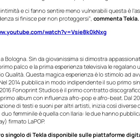
intimità e ci fanno sentire meno vulnerabili questa è l’a
enza si finisce per non proteggersi”
,
commenta Tekla.
www.youtube.com/watch?v=Vsie8k0kNxg
 a Bologna. Sin da giovanissima si dimostra appassionata 
 primo palco e la prima esperienza televisiva le regalan
io Qualità. Questa magica esperienza è lo stimolo ad av
Nel 2014 pubblica in modo indipendente il suo primo sing
el 2016 Fonoprint Studios è il primo contratto discografic
 primo album con influenza afro-pop e afro-beat. Dal 20
 di testi e suoni per altri artisti, inizia così diverse 
 duo femminile è quella con Ilaria: le due hanno pubblic
y) firmato LaPOP.
ovo singolo di Tekla disponibile sulle piattaforme digi