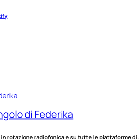
ify
ingolo di Federika
n rotazione radiofonica e su tutte le piattaforme di s