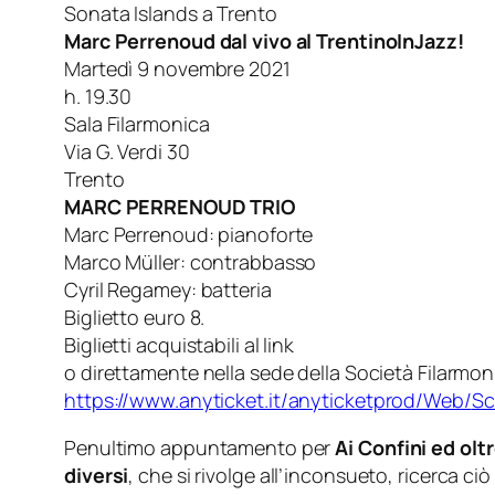
Sonata Islands a Trento
Marc Perrenoud dal vivo al TrentinoInJazz!
Martedì 9 novembre 2021
h. 19.30
Sala Filarmonica
Via G. Verdi 30
Trento
MARC PERRENOUD TRIO
Marc Perrenoud: pianoforte
Marco Müller: contrabbasso
Cyril Regamey: batteria
Biglietto euro 8.
Biglietti acquistabili al link
o direttamente nella sede della Società Filarmoni
https://www.anyticket.it/
anyticketprod/Web/
Sc
Penultimo appuntamento per
Ai Confini ed olt
diversi
, che si rivolge all’inconsueto, ricerca ci