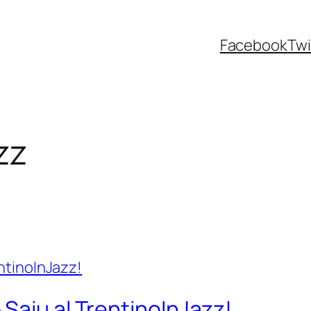
Facebook
Twi
zz
Saiu al TrentinoInJazz!