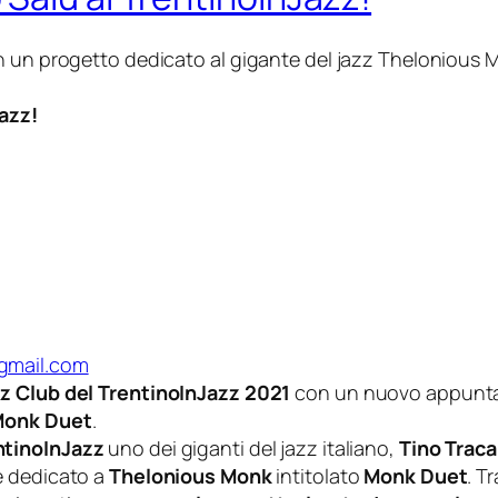
in un progetto dedicato al gigante del jazz Thelonious
Jazz!
gmail.com
z Club del TrentinoInJazz 2021
con un nuovo appunt
onk Duet
.
ntinoInJazz
uno dei giganti del jazz italiano,
Tino Trac
e dedicato a
Thelonious Monk
intitolato
Monk Duet
. T