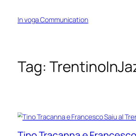
Skip
to
In voga Communication
content
Tag:
TrentinoInJa
Tino Tracanna e Francesco 