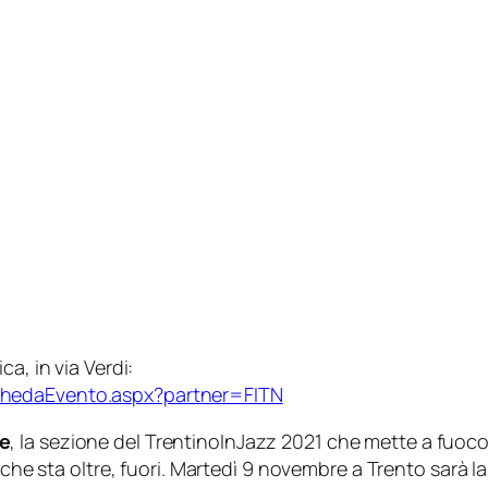
ca, in via Verdi:
hedaEvento.aspx?partner=FITN
re
, la sezione del TrentinoInJazz 2021 che mette a fuoco i
ò che sta oltre, fuori. Martedì 9 novembre a Trento sarà la