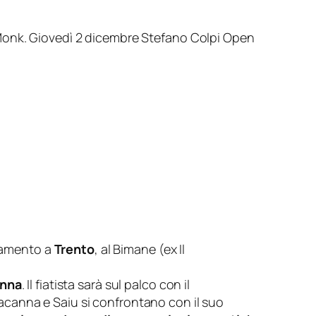
 Monk. Giovedì 2 dicembre Stefano Colpi Open
amento a
Trento
, al Bimane (ex Il
anna
. Il fiatista sarà sul palco con il
racanna e Saiu si confrontano con il suo