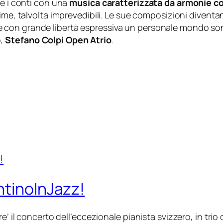
re i conti con una
musica caratterizzata da armonie c
sime, talvolta imprevedibili. Le sue composizioni diventa
 con grande libertà espressiva un personale mondo sonor
o,
Stefano Colpi Open Atrio
.
ntinoInJazz!
re’ il concerto dell’eccezionale pianista svizzero, in tri