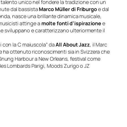
suo talento unico nel fondere la tradizione con un
nute dal bassista
Marco Müller di Friburgo
e dal
cenda, nasce una brillante dinamica musicale,
musicisti attinge a
molte fonti d’ispirazione
e
he sviluppano e caratterizzano ulteriormente il
ni con la C maiuscola” da
All About Jazz
, il Marc
e ha ottenuto riconoscimenti sia in Svizzera che
, Snung Harbour a New Orleans, festival come
 des Lombards Parigi, Moods Zurigo o JZ