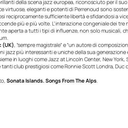
ù brillanti della scena jazz europea, riconosciuto per il 
 virtuose, eleganti e potenti di Perrenoud sono soste
osi reciprocamente sufficiente libertà e sfidandosi a vi
cende più e più volte. L’interazione congeniale dei tre 
 aperta a tutti i tipi di influenze, non solo musicali, c
bum.
c (UK)
, “sempre magistrale” e “un autore di composizio
i jazz più interessanti e uniche della sua generazione 
nsieme in luoghi come Jazz at Lincoln Center, New York
e tanti club prestigiosi come Ronnie Scott Londra, Duc
to,
Sonata Islands. Songs From The Alps
.