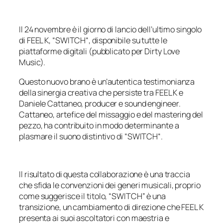
Il 24 novembre è il giorno di lancio dell’ultimo singolo
di FEEL K, “
SWITCH
“, disponibile su tutte le
piattaforme digitali (pubblicato per Dirty Love
Music).
Questo nuovo brano è un’autentica testimonianza
della sinergia creativa che persiste tra FEEL K e
Daniele Cattaneo, producer e sound engineer.
Cattaneo, artefice del missaggio e del mastering del
pezzo, ha contribuito in modo determinante a
plasmare il suono distintivo di “
SWITCH
“.
Il risultato di questa collaborazione è una traccia
che sfida le convenzioni dei generi musicali, proprio
come suggerisce il titolo, “
SWITCH
” è una
transizione, un cambiamento di direzione che FEEL K
presenta ai suoi ascoltatori con maestria e