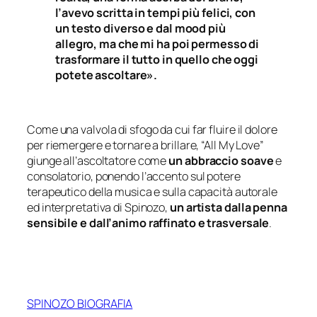
l’avevo scritta in tempi più felici, con
un testo diverso e dal mood più
allegro, ma che mi ha poi permesso di
trasformare il tutto in quello che oggi
potete ascoltare».
Come una valvola di sfogo da cui far fluire il dolore
per riemergere e tornare a brillare, “All My Love”
giunge all’ascoltatore come
un abbraccio soave
e
consolatorio, ponendo l’accento sul potere
terapeutico della musica e sulla capacità autorale
ed interpretativa di Spinozo,
un artista dalla penna
sensibile e dall’animo raffinato e trasversale
.
SPINOZO BIOGRAFIA