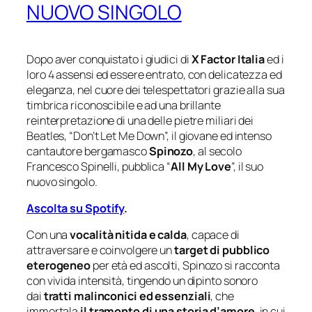
NUOVO SINGOLO
Dopo aver conquistato i giudici di
X Factor Italia
ed i
loro 4 assensi ed essere entrato, con delicatezza ed
eleganza, nel cuore dei telespettatori grazie alla sua
timbrica riconoscibile e ad una brillante
reinterpretazione di una delle pietre miliari dei
Beatles, “Don’t Let Me Down”, il giovane ed intenso
cantautore bergamasco
Spinozo
, al secolo
Francesco Spinelli, pubblica “
All My Love
”, il suo
nuovo singolo.
Ascolta su Spotify
.
Con una
vocalità nitida e calda
, capace di
attraversare e coinvolgere un
target di pubblico
eterogeneo
per età ed ascolti, Spinozo si racconta
con vivida intensità, tingendo un dipinto sonoro
dai
tratti malinconici ed essenziali
, che
immortala
il tramonto di una storia d’amore
, in cui