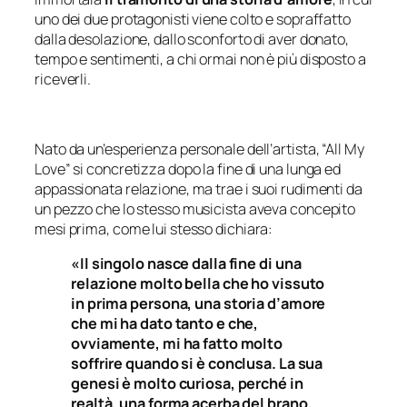
uno dei due protagonisti viene colto e sopraffatto
dalla desolazione, dallo sconforto di aver donato,
tempo e sentimenti, a chi ormai non è più disposto a
riceverli.
Nato da un’esperienza personale dell’artista, “All My
Love” si concretizza dopo la fine di una lunga ed
appassionata relazione, ma trae i suoi rudimenti da
un pezzo che lo stesso musicista aveva concepito
mesi prima, come lui stesso dichiara:
«Il singolo nasce dalla fine di una
relazione molto bella che ho vissuto
in prima persona, una storia d’amore
che mi ha dato tanto e che,
ovviamente, mi ha fatto molto
soffrire quando si è conclusa. La sua
genesi è molto curiosa, perché in
realtà, una forma acerba del brano,