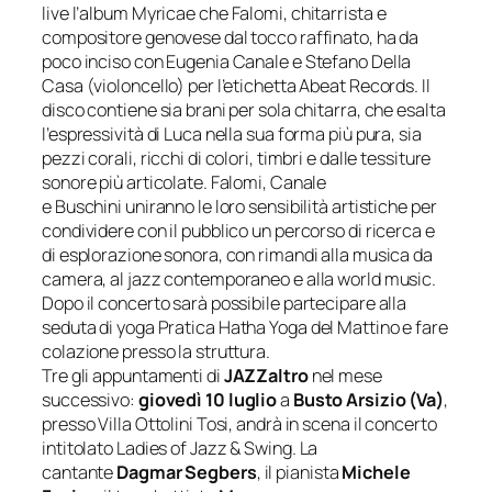
live l’album
Myricae
che Falomi, chitarrista e
compositore genovese dal tocco raffinato, ha da
poco inciso con Eugenia Canale e Stefano Della
Casa (violoncello) per l’etichetta Abeat Records. Il
disco contiene sia brani per sola chitarra, che esalta
l’espressività di Luca nella sua forma più pura, sia
pezzi corali, ricchi di colori, timbri e dalle tessiture
sonore più articolate. Falomi, Canale
e Buschini uniranno le loro sensibilità artistiche per
condividere con il pubblico un percorso di ricerca e
di esplorazione sonora, con rimandi alla musica da
camera, al jazz contemporaneo e alla world music.
Dopo il concerto sarà possibile partecipare alla
seduta di yoga
Pratica
Hatha
Yoga del Mattino
e fare
colazione presso la struttura.
Tre gli appuntamenti di
JAZZaltro
nel mese
successivo:
giovedì 10 luglio
a
Busto Arsizio (Va)
,
presso Villa Ottolini Tosi, andrà in scena il concerto
intitolato
Ladies of Jazz & Swing
. La
cantante
Dagmar
Segbers
, il pianista
Michele