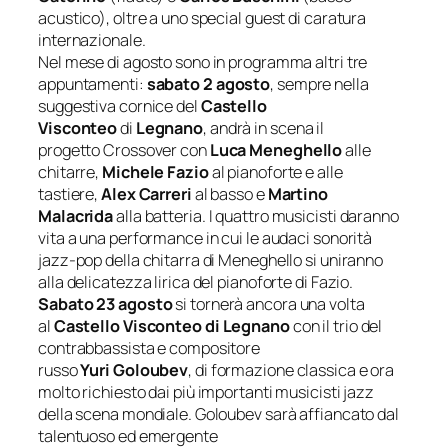
acustico), oltre a uno special guest di caratura
internazionale.
Nel mese di agosto sono in programma altri tre
appuntamenti:
sabato 2 agosto
, sempre nella
suggestiva cornice del
Castello
Visconteo
di
Legnano
, andrà in scena il
progetto
Crossover
con
Luca Meneghello
alle
chitarre,
Michele Fazio
al pianoforte e alle
tastiere,
Alex Carreri
al basso e
Martino
Malacrida
alla batteria. I quattro musicisti daranno
vita a una performance in cui le audaci sonorità
jazz-pop della chitarra di Meneghello si uniranno
alla delicatezza lirica del pianoforte di Fazio.
Sabato 23 agosto
si tornerà ancora una volta
al
Castello Visconteo di Legnano
con il trio del
contrabbassista e compositore
russo
Yuri
Goloubev
, di formazione classica e ora
molto richiesto dai più importanti musicisti jazz
della scena mondiale. Goloubev sarà affiancato dal
talentuoso ed emergente