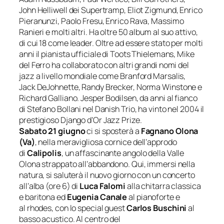
John Helliwell dei Supertramp, Eliot Zigmund, Enrico
Pieranunzi, Paolo Fresu, Enrico Rava, Massimo
Ranieri e molti altri. Ha oltre 50 album al suo attivo,
di cui 18 come leader. Oltre ad essere stato per molti
anni il pianista ufficiale di Toots Thielemans, Mike
del Ferro ha collaborato con altri grandi nomi del
jazz a livello mondiale come Branford Marsalis,
Jack DeJohnette, Randy Brecker, Norma Winstone e
Richard Galliano. Jesper Bodilsen, da anni al fianco
di Stefano Bollani nel Danish Trio, ha vinto nel 2004 il
prestigioso
Django d’Or Jazz
Prize
.
Sabato 21 giugno
ci si sposterà a
Fagnano Olona
(Va)
, nella meravigliosa cornice dell’approdo
di
Calipolis
, un affascinante angolo della Valle
Olona strappato all’abbandono. Qui, immersi nella
natura, si saluterà il nuovo giorno con un concerto
all’alba (ore 6) di
Luca Falomi
alla chitarra classica
e baritona ed
Eugenia Canale
al pianoforte e
al rhodes, con lo special guest
Carlos
Buschini
al
basso acustico. Al centro del