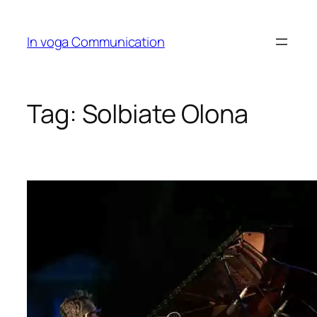
Skip
to
In voga Communication
content
Tag:
Solbiate Olona