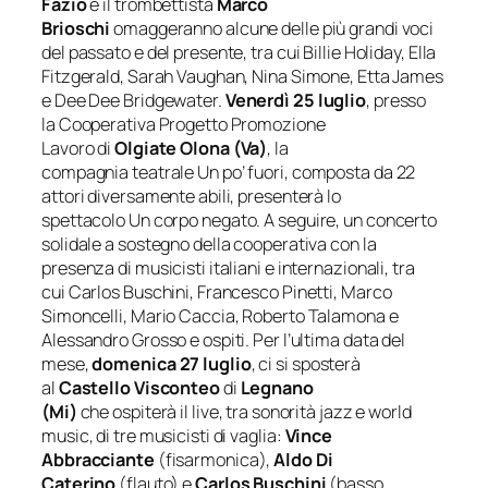
Fazio
e il trombettista
Marco
Brioschi
omaggeranno alcune delle più grandi voci
del passato e del presente, tra cui Billie Holiday, Ella
Fitzgerald, Sarah Vaughan, Nina Simone, Etta James
e Dee Dee Bridgewater.
Venerdì 25 luglio
, presso
la Cooperativa Progetto Promozione
Lavoro di
Olgiate Olona (Va)
, la
compagnia teatrale
Un po’ fuori
, composta da 22
attori diversamente abili, presenterà lo
spettacolo
Un corpo negato
. A seguire, un concerto
solidale a sostegno della cooperativa con la
presenza di musicisti italiani e internazionali, tra
cui Carlos Buschini, Francesco Pinetti, Marco
Simoncelli, Mario Caccia, Roberto Talamona e
Alessandro Grosso e ospiti. Per l’ultima data del
mese,
domenica 27 luglio
, ci si sposterà
al
Castello Visconteo
di
Legnano
(Mi)
che ospiterà il live, tra sonorità jazz e world
music, di tre musicisti di vaglia:
Vince
Abbracciante
(fisarmonica),
Aldo Di
Caterino
(flauto) e
Carlos
Buschini
(basso