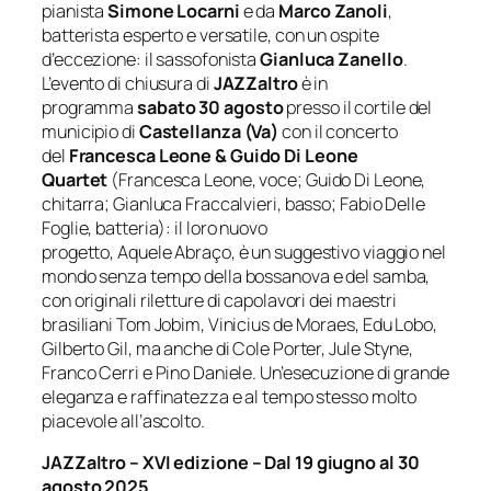
pianista
Simone
Locarni
e da
Marco Zanoli
,
batterista esperto e versatile, con un ospite
d’eccezione: il sassofonista
Gianluca Zanello
.
L’evento di chiusura di
JAZZaltro
è in
programma
sabato 30 agosto
presso il cortile del
municipio di
Castellanza (Va)
con il concerto
del
Francesca Leone & Guido Di Leone
Quartet
(Francesca Leone, voce; Guido Di Leone,
chitarra; Gianluca Fraccalvieri, basso; Fabio Delle
Foglie, batteria): il loro nuovo
progetto,
Aquele
Abraço
, è un suggestivo viaggio nel
mondo senza tempo della bossanova e del samba,
con originali riletture di capolavori dei maestri
brasiliani Tom Jobim, Vinicius de Moraes, Edu Lobo,
Gilberto Gil, ma anche di Cole Porter, Jule Styne,
Franco Cerri e Pino Daniele. Un’esecuzione di grande
eleganza e raffinatezza e al tempo stesso molto
piacevole all’ascolto.
JAZZaltro
– XVI edizione – Dal 19 giugno al 30
agosto 2025