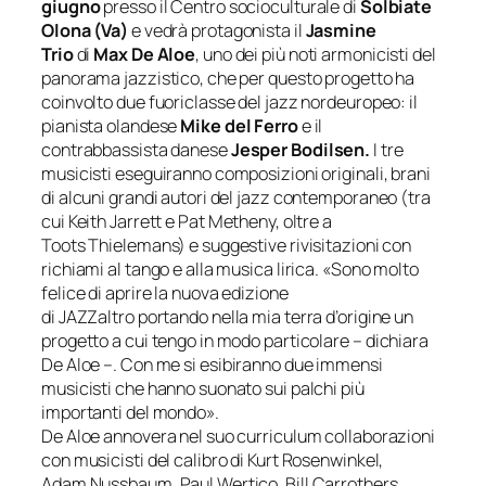
giugno
presso il Centro socioculturale di
Solbiate
Olona
(Va)
e vedrà protagonista il
Jasmine
Trio
di
Max De Aloe
, uno dei più noti armonicisti del
panorama jazzistico, che per questo progetto ha
coinvolto due fuoriclasse del jazz nordeuropeo: il
pianista olandese
Mike del Ferro
e il
contrabbassista danese
Jesper
Bodilsen
.
I tre
musicisti eseguiranno composizioni originali, brani
di alcuni grandi autori del jazz contemporaneo (tra
cui Keith Jarrett e Pat Metheny, oltre a
Toots Thielemans) e suggestive rivisitazioni con
richiami al tango e alla musica lirica.
«Sono molto
felice di aprire la nuova edizione
di
JAZZaltro
portando nella mia terra d’origine un
progetto a cui tengo in modo particolare
– dichiara
De Aloe –
. Con me si esibiranno due immensi
musicisti che hanno suonato sui palchi più
importanti del mondo».
De Aloe annovera nel suo curriculum collaborazioni
con musicisti del calibro di Kurt Rosenwinkel,
Adam Nussbaum, Paul Wertico, Bill Carrothers,