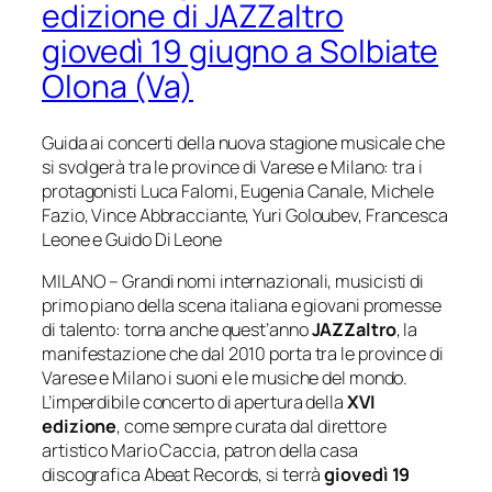
edizione di JAZZaltro
giovedì 19 giugno a Solbiate
Olona (Va)
Guida ai concerti della nuova stagione musicale che
si svolgerà tra le province di Varese
e Milano: tra i
protagonisti Luca Falomi, Eugenia Canale, Michele
Fazio, Vince Abbracciante, Yuri
Goloubev
, Francesca
Leone e Guido Di Leone
MILANO – Grandi nomi internazionali, musicisti di
primo piano della scena italiana e giovani promesse
di talento: torna anche quest’anno
JAZZaltro
, la
manifestazione che dal 2010 porta tra le province di
Varese e Milano i suoni e le musiche del mondo.
L’imperdibile concerto di apertura della
XVI
edizione
, come sempre curata dal direttore
artistico Mario Caccia, patron della casa
discografica Abeat Records, si terrà
giovedì 19