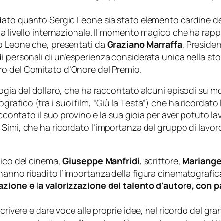
rdato quanto Sergio Leone sia stato elemento cardine d
 a livello internazionale. Il momento magico che ha rappr
io Leone che, presentati da
Graziano Marraffa
, Presiden
i personali di un’esperienza considerata unica nella sto
o del Comitato d’Onore del Premio.
ilogia del dollaro, che ha raccontato alcuni episodi su m
grafico (tra i suoi film, “Giù la Testa”) che ha ricordato
accontato il suo provino e la sua gioia per aver potuto l
Simi, che ha ricordato l’importanza del gruppo di lavoro
rico del cinema,
Giuseppe Manfridi
, scrittore,
Mariangel
 hanno ribadito l’importanza della figura cinematografic
azione e la valorizzazione del talento d’autore, con pa
scrivere e dare voce alle proprie idee, nel ricordo del g