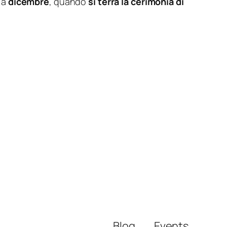
 a
dicembre
, quando
si terrà la cerimonia di
Blog
Events