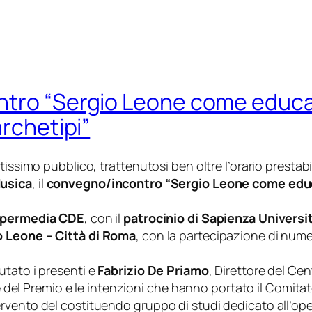
ntro “Sergio Leone come educat
archetipi”
issimo pubblico, trattenutosi ben oltre l’orario prestabil
Musica
, il
convegno/incontro “Sergio Leone come educat
Ipermedia CDE
, con il
patrocinio di Sapienza Universi
 Leone – Città di Roma
, con la partecipazione di nume
utato i presenti e
Fabrizio De Priamo
, Direttore del Cen
che del Premio e le intenzioni che hanno portato il Comita
ervento del costituendo gruppo di studi dedicato all’o