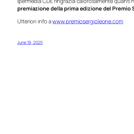
Ipermedia CDE ringrazia calorosamente quanti h
premiazione della prima edizione del Premio 
Ulteriori info a
www.premiosergioleone.com
June 19, 2025