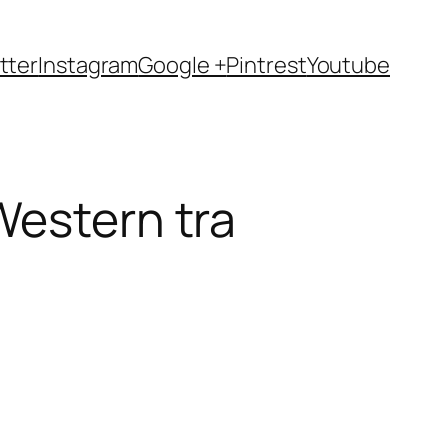
tter
Instagram
Google +
Pintrest
Youtube
Western tra