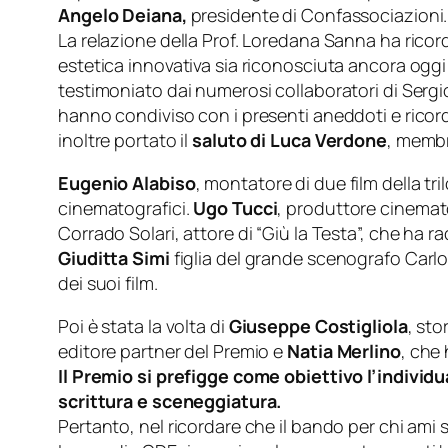
Angelo Deiana,
presidente di Confassociazioni.
La relazione della Prof. Loredana Sanna ha rico
estetica innovativa sia riconosciuta ancora oggi
testimoniato dai numerosi collaboratori di Serg
hanno condiviso con i presenti aneddoti e ricord
inoltre portato il
saluto di Luca Verdone
, membr
Eugenio Alabiso
, montatore di due film della tr
cinematografici.
Ugo Tucci
, produttore cinemato
Corrado Solari, attore di “Giù la Testa”, che ha r
Giuditta Simi
figlia del grande scenografo Carlo 
dei suoi film.
Poi è stata la volta di
Giuseppe Costigliola
, sto
editore partner del Premio e
Natia Merlino
, che
Il Premio si prefigge come obiettivo l’individu
scrittura e sceneggiatura.
Pertanto, nel ricordare che il bando per chi ami 